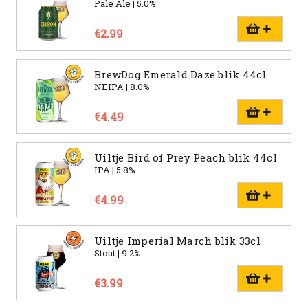
Pale Ale | 5.0%
€2.99
BrewDog Emerald Daze blik 44cl
NEIPA | 8.0%
€4.49
Uiltje Bird of Prey Peach blik 44cl
IPA | 5.8%
€4.99
Uiltje Imperial March blik 33cl
Stout | 9.2%
€3.99