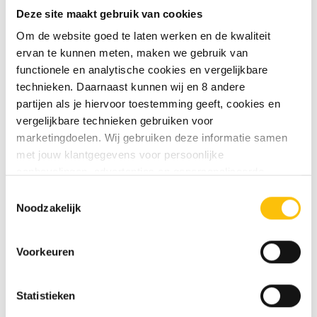
Deze site maakt gebruik van cookies
€4.99
Om de website goed te laten werken en de kwaliteit
ervan te kunnen meten, maken we gebruik van
Uiltje Meneer de Uil Barrel Aged
functionele en analytische cookies en vergelijkbare
Cognac fles 33cl
technieken. Daarnaast kunnen wij en 8 andere
Stout | 12.0%
partijen als je hiervoor toestemming geeft, cookies en
vergelijkbare technieken gebruiken voor
€6.95
marketingdoelen. Wij gebruiken deze informatie samen
met jouw klantgegevens voor persoonlijke
Uiltje Meneer de Uil Barrel Aged
aanbevelingen, advertenties en gepersonaliseerde
Speyside fles 33cl
communicatie. Hierbij kun je kiezen uit twee persoonlijke
Stout | 12.0%
Toestemmingsselectie
ervaringen: je eigen DTDD (gepersonaliseerde
Noodzakelijk
€6.95
aanbevelingen, functionaliteiten en communicatie binnen
onze website) en persoonlijke advertenties buiten
Voorkeuren
dtdd.nl (relevante advertenties op websites en apps van
Uiltje Meneer de Uil Barrel Aged
partners). Meer informatie vind je in ons
cookiebeleid
en
Bourbon fles 33cl
Stout | 12.0%
onze
privacy policy
.
Statistieken