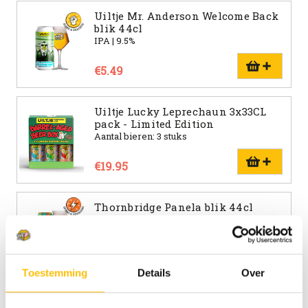
Uiltje Mr. Anderson Welcome Back
blik 44cl
IPA | 9.5%
€5.49
Uiltje Lucky Leprechaun 3x33CL
pack - Limited Edition
Aantal bieren: 3 stuks
€19.95
Thornbridge Panela blik 44cl
Porter | 7.0%
€4.99
Toestemming
Details
Over
Uiltje Royal Oak blik 33cl
Quadrupel/Gerstewijn | 11%