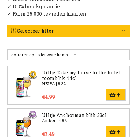
✓ 100% breukgarantie
✓ Ruim 25.000 tevreden klanten
Selecteer filter
Sorteren op:
Uiltje Take my horse to the hotel
room blik 44cl
NEIPA | 8.2%
€4.99
Uiltje Anchorman blik 33cl
Amber | 4.8%
€3.49