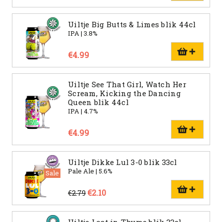
Uiltje Big Butts & Limes blik 44cl
IPA | 3.8%
€4.99
Uiltje See That Girl, Watch Her
Scream, Kicking the Dancing
Queen blik 44cl
IPA | 4.7%
€4.99
Uiltje Dikke Lul 3-0 blik 33cl
Pale Ale | 5.6%
Sale
€2.10
€2.79