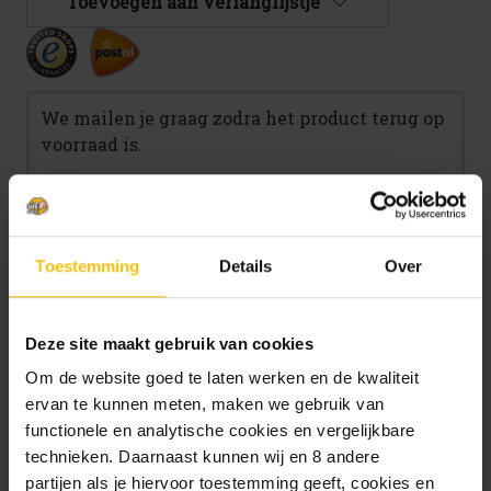
Toevoegen aan verlanglijstje
We mailen je graag zodra het product terug op
voorraad is.
Toestemming
Details
Over
Mail me zodra product op voorraad is.
Deze site maakt gebruik van cookies
Om de website goed te laten werken en de kwaliteit
Beschrijving
ervan te kunnen meten, maken we gebruik van
functionele en analytische cookies en vergelijkbare
Specificaties
technieken. Daarnaast kunnen wij en 8 andere
partijen als je hiervoor toestemming geeft, cookies en