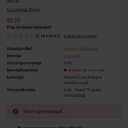
Sour
Coolhead Brew
€5.99
Prijs exclusief statiegeld
(0 reviews)
Schrijf een review
Smaakprofiel
Intens & Uitdagend
Bierstijl
Sour Ale
Alcoholpercentage
5.0%
Beschikbaarheid
0
stuks op voorraad
Levertijd
Binnen 2 werkdagen
thuisbezorgd
Verzendkosten
6,95 - Vanaf 75 gratis
verzending
Huidige
Niet op voorraad..
voorraad: