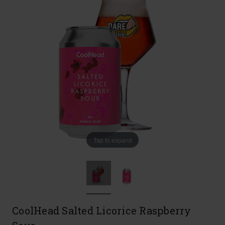
Tap to expand
CoolHead Salted Licorice Raspberry