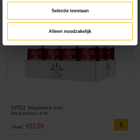
intrekken via het
cookiebeleid
(onderaan de website
altijd te vinden).
Selectie toestaan
Alleen noodzakelijk
STËLZ Raspberry tray
Hard Seltzer | 4.5%
€22.59
Vanaf