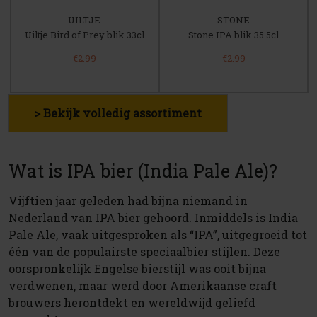
UILTJE
STONE
Uiltje Bird of Prey blik 33cl
Stone IPA blik 35.5cl
€2.99
€2.99
> Bekijk volledig assortiment
Wat is IPA bier (India Pale Ale)?
Vijftien jaar geleden had bijna niemand in
Nederland van IPA bier gehoord. Inmiddels is India
Pale Ale, vaak uitgesproken als “IPA”, uitgegroeid tot
één van de populairste speciaalbier stijlen. Deze
oorspronkelijk Engelse bierstijl was ooit bijna
verdwenen, maar werd door Amerikaanse craft
brouwers herontdekt en wereldwijd geliefd