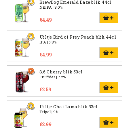
BrewDog Emerald Daze blik 44cl
NEIPA | 8.0%
€4.49
Uiltje Bird of Prey Peach blik 44cl
IPA | 5.8%
€4.99
8.6 Cherry blik 50cl
Fruitbier | 7.2%
€2.59
Uiltje Chai Lama blik 33cl
Tripel | 9%
€2.99