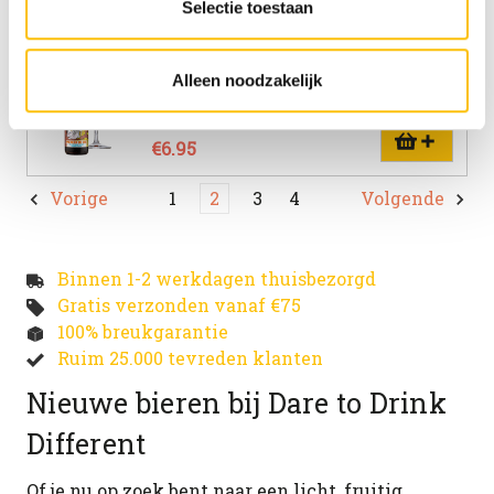
Selectie toestaan
Uiltje Meneer de Uil Barrel Aged
Cognac fles 33cl
Alleen noodzakelijk
Stout | 12.0%
€6.95
Vorige
1
2
3
4
Volgende
Binnen 1-2 werkdagen thuisbezorgd
Gratis verzonden vanaf €75
100% breukgarantie
Ruim 25.000 tevreden klanten
Nieuwe bieren bij Dare to Drink
Different
Of je nu op zoek bent naar een licht, fruitig