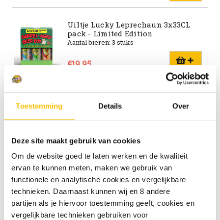
Uiltje Lucky Leprechaun 3x33CL
pack - Limited Edition
Aantal bieren: 3 stuks
€19.95
Ypra Hoppy Tripel blik 50cl
Tripel | 10.0%
Toestemming
Details
Over
€4.79
Deze site maakt gebruik van cookies
Ypra Hoppy Blond blik 50cl
Om de website goed te laten werken en de kwaliteit
Licht Blond | 6%
ervan te kunnen meten, maken we gebruik van
functionele en analytische cookies en vergelijkbare
€4.19
technieken. Daarnaast kunnen wij en 8 andere
partijen als je hiervoor toestemming geeft, cookies en
BrewDog Hazy Jane Tropical blik
vergelijkbare technieken gebruiken voor