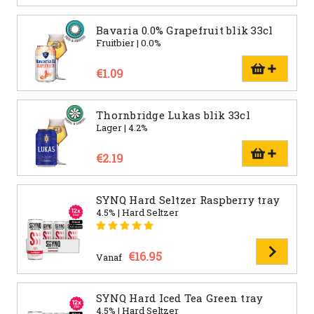
Bavaria 0.0% Grapefruit blik 33cl
Fruitbier | 0.0%
€1.09
Thornbridge Lukas blik 33cl
Lager | 4.2%
€2.19
SYNQ Hard Seltzer Raspberry tray
4.5% | Hard Seltzer
€16.95
Vanaf
SYNQ Hard Iced Tea Green tray
4.5% | Hard Seltzer