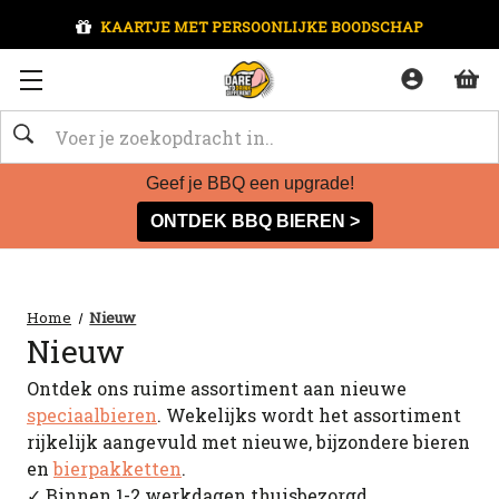
KAARTJE MET PERSOONLIJKE BOODSCHAP
Zoeken
Geef je BBQ een upgrade!
ONTDEK BBQ BIEREN >
Home
Nieuw
Nieuw
Ontdek ons ruime assortiment aan nieuwe
speciaalbieren
. Wekelijks wordt het assortiment
rijkelijk aangevuld met nieuwe, bijzondere bieren
en
bierpakketten
.
✓ Binnen 1-2 werkdagen thuisbezorgd.