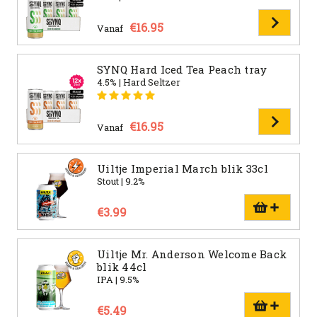
€16.95
Vanaf
SYNQ Hard Iced Tea Peach tray
4.5% | Hard Seltzer
€16.95
Vanaf
Uiltje Imperial March blik 33cl
Stout | 9.2%
€3.99
Uiltje Mr. Anderson Welcome Back
blik 44cl
IPA | 9.5%
€5.49