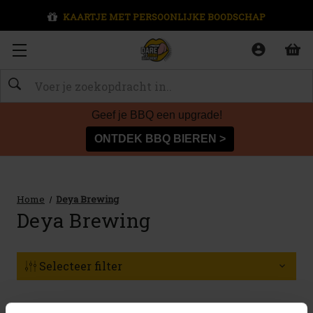
KAARTJE MET PERSOONLIJKE BOODSCHAP
Zoeken
Geef je BBQ een upgrade!
ONTDEK BBQ BIEREN >
Home
Deya Brewing
Deya Brewing
Selecteer filter