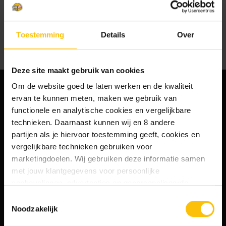
Er staan geen producten vermeld onder dit merk.
Toestemming
Details
Over
Deze site maakt gebruik van cookies
Om de website goed te laten werken en de kwaliteit
ervan te kunnen meten, maken we gebruik van
MELD JE AAN VOOR ONZE NIEUWSBRIEF
functionele en analytische cookies en vergelijkbare
EN ONTVANG 10% KORTING!
technieken. Daarnaast kunnen wij en 8 andere
Ja, ik ontvang graag jullie wekelijkse
partijen als je hiervoor toestemming geeft, cookies en
nieuwsbrief met nieuws en aanbiedingen.
vergelijkbare technieken gebruiken voor
Mijn gegevens worden verwerkt volgens het
marketingdoelen. Wij gebruiken deze informatie samen
privacybeleid
.
met jouw klantgegevens voor persoonlijke
aanbevelingen, advertenties en gepersonaliseerde
communicatie. Hierbij kun je kiezen uit twee persoonlijke
Toestemmingsselectie
ervaringen: je eigen DTDD (gepersonaliseerde
Noodzakelijk
Aanmelden
aanbevelingen, functionaliteiten en communicatie binnen