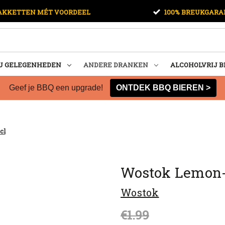
AKKETTEN MÉT VOORDEEL
100% BREUKGARA
U GELEGENHEDEN
ANDERE DRANKEN
ALCOHOLVRIJ B
Geef je BBQ een upgrade!
ONTDEK BBQ BIEREN >
cl
Wostok Lemon-M
Wostok
Sale
€1.99