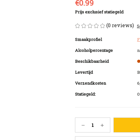
€0.99
Prijs exclusief statiegeld
(0 reviews)
S
Smaakprofiel
F
Alcoholpercentage
n.
Beschikbaarheid
Levertijd
B
Verzendkosten
6
Statiegeld:
0
Huidige
Hoeveelheid
Hoeveelheid
voorraad:
verlagen
verhogen
12
van
van
Wostok
Wostok