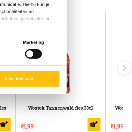
unicatie. Hierbij kun je
ctionaliteiten en
vertenties op websites en
oestaan’ kun je specifieker
Marketing
ies en andere technieken
n via het
cookiebeleid
Alles toestaan
les
Wostok Tannenwald fles 33cl
Wostok 
€1,99
€1,99