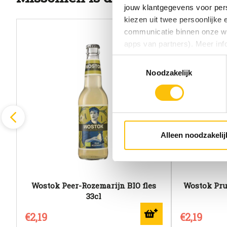
jouw klantgegevens voor pers
kiezen uit twee persoonlijke
communicatie binnen onze web
apps van partners). Meer inf
Toestemmingsselectie
Vind je deze twee persoonlijk
Noodzakelijk
aangeven wat je accepteert. 
voor functionele en analytisc
(onderaan de website altijd te
Alleen noodzakelij
Wostok Peer-Rozemarijn BIO fles
Wostok Pru
33cl
€2,19
€2,19