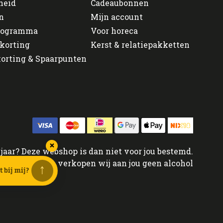
heid
Cadeaubonnen
n
Mijn account
programma
Voor horeca
korting
Kerst & relatiepakketten
orting & Spaarpunten
×
jaar? Deze webshop is dan niet voor jou bestemd.
< 18 jaar? Dan verkopen wij aan jou geen alcohol
↑