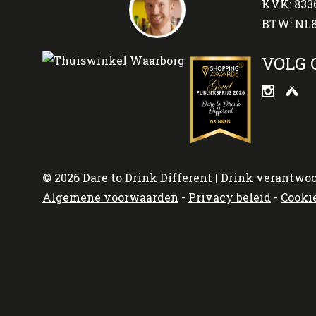
KVK: 833
BTW: NL8
VOLG 
© 2026 Dare to Drink Different | Drink verantwoo
Algemene voorwaarden
-
Privacy beleid
-
Cooki