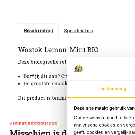
Beschrijving
Specificaties
Wostok Lemon-Mint BIO
Deze biologische retro-frisdrank verfrist met n
Durf jij dit aan? Citroen en munt.
De grootste smaakexplosie op: 4-6 graden Cels
Toestemming
Dit product is tenminste houdbaar tot: 01-10-2026
Deze site maakt gebruik van
Om de website goed te laten
ANDERE BEKEKEN OOK
analytische cookies en verge
Misschien is dit ook wat voor j
geeft, cookies en vergelijkb