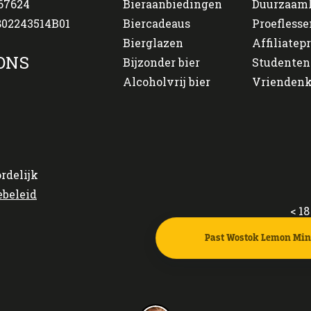
67624
Bieraanbiedingen
Duurzaam
02243514B01
Biercadeaus
Proeflesse
Bierglazen
Affiliate
ONS
Bijzonder bier
Studenten
Alcoholvrij bier
Vriendenk
rdelijk
ebeleid
< 18 