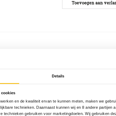
Toevoegen aan verlan
Lemon-
Lemon-
Mint
Mint
BIO
BIO
fles
fles
33cl
33cl
atuurlijk bronwater, citroensap en extract van pepermunt
ius
Details
 cookies
 werken en de kwaliteit ervan te kunnen meten, maken we gebrui
lijkbare technieken. Daarnaast kunnen wij en 8 andere partijen a
ou
are technieken gebruiken voor marketingdoelen. Wij gebruiken d