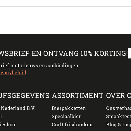
WSBRIEF EN ONTVANG 10% KORTING!
brief met nieuws en aanbiedingen.
ivacybeleid
.
JFSGEGEVENS
ASSORTIMENT
OVER 
 Nederland B.V.
Bierpakketten
Ons verha
1
Speciaalbier
Smaaktes
ieshout
Craft frisdranken
Blog & Ins