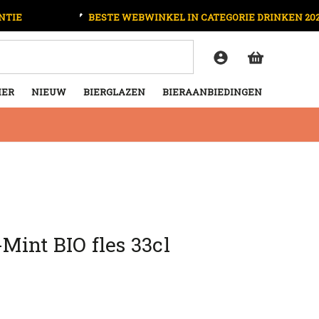
NTIE
BESTE WEBWINKEL IN CATEGORIE DRINKEN 20
IER
NIEUW
BIERGLAZEN
BIERAANBIEDINGEN
int BIO fles 33cl