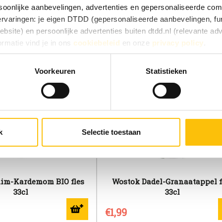
oonlijke aanbevelingen, advertenties en gepersonaliseerde comm
 ervaringen: je eigen DTDD (gepersonaliseerde aanbevelingen, fun
site) en persoonlijke advertenties buiten dtdd.nl (relevante ad
ormatie vind je in ons
cookiebeleid
en onze
privacy policy
.
e ervaringen goed, kies dan voor ‘Alles toestaan’. Via ‘Selectie t
Voorkeuren
Statistieken
Kies je voor ‘Alleen noodzakelijk’, dan gebruiken we alleen cook
he doelen. Je kunt je keuze achteraf altijd aanpassen of intrekke
 vinden).
k
Selectie toestaan
im-Kardemom BIO fles
Wostok Dadel-Granaatappel f
33cl
33cl
€1,99