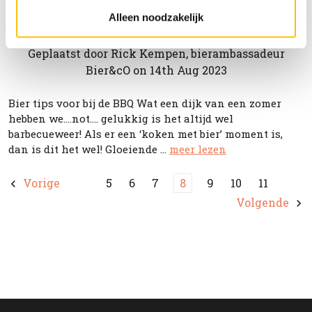
BBQ en bier tips - Zeker bij de
Alleen noodzakelijk
barbecue!
Geplaatst door Rick Kempen, bierambassadeur
Bier&cO on 14th Aug 2023
Bier tips voor bij de BBQ Wat een dijk van een zomer
hebben we….not.... gelukkig is het altijd wel
barbecueweer! Als er een ‘koken met bier’ moment is,
dan is dit het wel! Gloeiende …
meer lezen
Vorige
5
6
7
8
9
10
11
Volgende