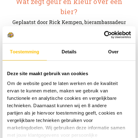
Wat zegt geur en kleur over een
bier?
Geplaatst door Rick Kempen, bierambassadeur
Bier&cO on 22nd Nov 2023
Voor veel bierliefhebbers is het een raadsel waarom het
ene bier melkwit lijkt, het andere pikzwart. Hoe komt
Toestemming
Details
Over
bier aan zijn kleur - en, wat zegt kleur over de te
verwachten smaak?Mouten en eestenOm …
meer lezen
Deze site maakt gebruik van cookies
Om de website goed te laten werken en de kwaliteit
ervan te kunnen meten, maken we gebruik van
functionele en analytische cookies en vergelijkbare
technieken. Daarnaast kunnen wij en 8 andere
partijen als je hiervoor toestemming geeft, cookies en
vergelijkbare technieken gebruiken voor
marketingdoelen. Wij gebruiken deze informatie samen
met jouw klantgegevens voor persoonlijke