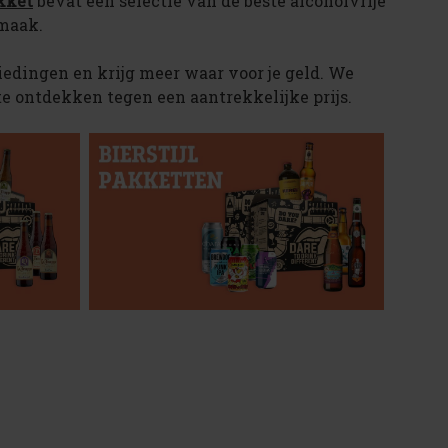
akket
bevat een selectie van de beste alcoholvrije
aak​​.
biedingen en krijg meer waar voor je geld. We
e ontdekken tegen een aantrekkelijke prijs​​.