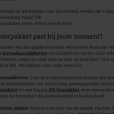
kketten op werkdagen voor 21u besteld, worden de volg
verzending vanaf 75€
bierpakket zitten viltjes en een flyer
bierpakket past bij jouw moment?
timent van bierpakketten biedt een unieke kans om ver
re
biercadeau pakketten
tot alcoholvrije opties. Onze se
voldoen, zodat jij vindt waar je naar op zoek bent. Of je 
ite IPA. We hebben voor ieder wat wils.
 bierpakketten
: Voor de avontuurlijke bierdrinker die g
ze bierpakketten een zorgvuldig samengestelde selecti
erpakket
tot een hoppig
IPA bierpakket
, deze speciaalbi
van de diversiteit die de bierwereld te bieden heeft​.
ij bier pakket
: Perfect voor wie van de smaak van bier 