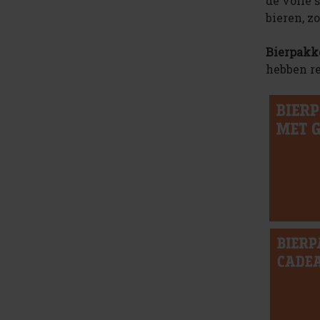
de volle 
bieren, z
Bierpakk
hebben r