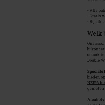
- Alle pa
- Gratis 
- Bij elk 
Welk 
Ons assor
bijzonde
smaak te 
Double Wh
Speciale
bieden on
NEIPA bi
genieten 
Alcoholvr