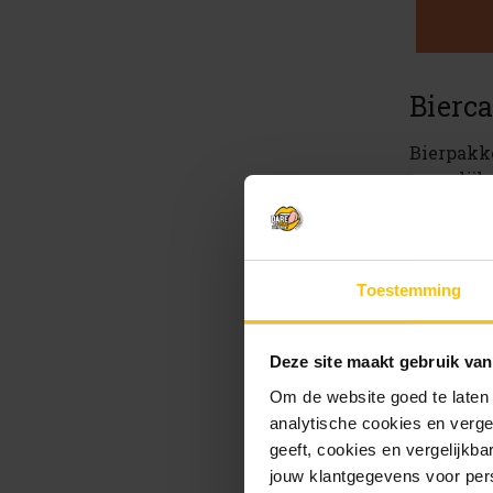
Bierc
Bierpakke
namelijk
speciale
Wanne
Toestemming
Een bierp
Deze site maakt gebruik van
Verjaa
Om de website goed te laten
Bedankj
analytische cookies en verge
Feestd
geeft, cookies en vergelijkb
Relatie
jouw klantgegevens voor pers
Vaderd