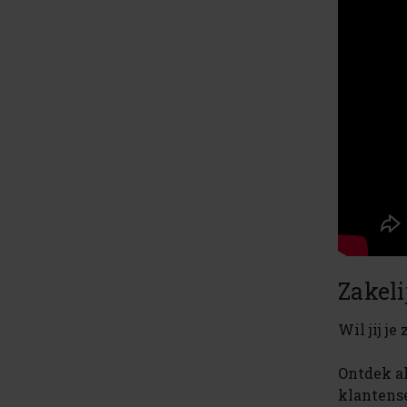
Zakeli
Wil jij j
Ontdek a
klantens