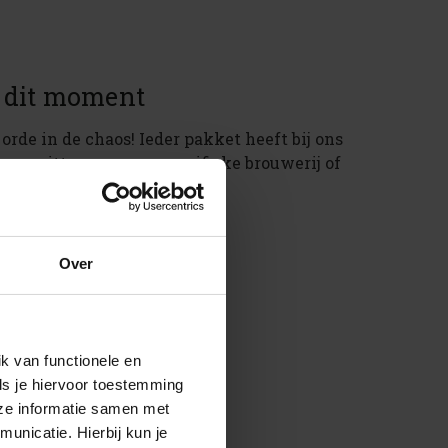
n dit moment
orde in de chaos! Ieder pakket heeft bij ons
ren zitten van een specifieke brouwerij of
 jouw smaakvoorkeur ligt.
Over
agscadeaus
k van functionele en
ls je hiervoor toestemming
s
eze informatie samen met
aus
unicatie. Hierbij kun je
dag cadeaus