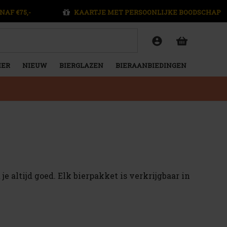
NAF €75,-
KAARTJE MET PERSOONLIJKE BOODSCHAP
IER
NIEUW
BIERGLAZEN
BIERAANBIEDINGEN
 altijd goed. Elk bierpakket is verkrijgbaar in