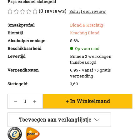
Prijs exclusief statiegeld
(0 reviews)
Schrijf een review
Smaakprofiel
Blond & Krachtig
Bierstijl
Krachtig Blond
Alcoholpercentage
8.6%
Beschikbaarheid
Op voorraad
Levertijd
Binnen 2 werkdagen
thuisbezorgd
Verzendkosten
6,95 - Vanaf 75 gratis
verzending
Statiegeld:
3,60
Huidige
Hoeveelheid
Hoeveelheid
voorraad:
verlagen
verhogen
29
van
van
24x
24x
Toevoegen aan verlanglijstje
8.6
8.6
Original
Original
blik
blik
50cl
50cl