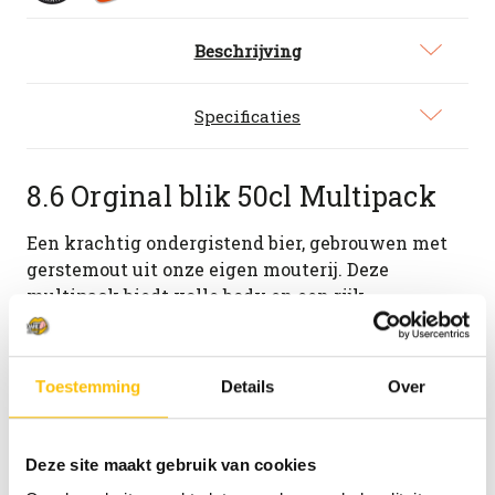
-
-
Multipack
Multipack
Beschrijving
Specificaties
8.6 Orginal blik 50cl Multipack
Een krachtig ondergistend bier, gebrouwen met
gerstemout uit onze eigen mouterij. Deze
multipack biedt volle body en een rijk
smaakpalet, met fruitige tonen dankzij de
speciale gistingsreceptuur. Perfect om te delen of
langer van te genieten.
Toestemming
Details
Over
Durf jij dit bier aan? Vol, veel fruit en kruiden
Waanzinnig lekker bij: Stevige droge worst,
Deze site maakt gebruik van cookies
BBQ en blauwaderkaas