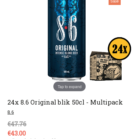
Sale
Tap to expand
24x 8.6 Original blik 50cl - Multipack
8.6
€47.76
€43.00