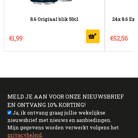
8.6 Original blik 50cl
24x 8.6 Ext
€1,99
€52,56
MELD JE AAN VOOR ONZE NIEUWSBRIEF
EN ONTVANG 10% KORTING!
Ja, ik ontvang graag jullie wekelijkse
nieuwsbrief met nieuws en aanbiedingen.
Mijn gegevens worden verwerkt volgens het
privacybeleid
.