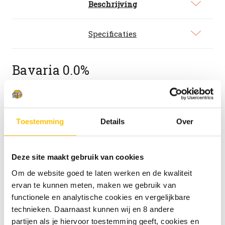
Beschrijving
Specificaties
Bavaria 0.0%
Bavaria 0.0% is een verfrissend alcoholvrij bier
dat schuimt, ruikt én smaakt zo als pils. Hoe dan?
Door de alcohol onder zeer lage temperatuur uit
Toestemming
Details
Over
het bier te halen, blijft de karakteristieke pils
geur en -smaak behouden. En dankzij het gebruik
van traditionele hoppen proef je een fijne
Deze site maakt gebruik van cookies
pilsbitterheid.
Om de website goed te laten werken en de kwaliteit
ervan te kunnen meten, maken we gebruik van
Durf jij dit bier aan? Verrassend verfrissend,
functionele en analytische cookies en vergelijkbare
zacht moutig en fijne pilsbitterheid
technieken. Daarnaast kunnen wij en 8 andere
Waanzinnig lekker bij: Hollandse kaas,
partijen als je hiervoor toestemming geeft, cookies en
ambachtelijke toast, seranoham en roombrie