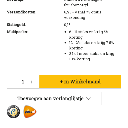
thuisbezorgd
Verzendkosten
6,95 - Vanaf 75 gratis
verzending
Statiegeld:
0,15
Multipacks:
6 - 11 stuks en krijg 5%
korting
12 - 23 stuks en krijg 7.5%
korting
24 of meer stuks en krijg
10% korting
Huidige
Hoeveelheid
Hoeveelheid
voorraad:
verlagen
verhogen
380
van
van
Bavaria
Bavaria
Toevoegen aan verlanglijstje
0.0%
0.0%
blik
blik
33cl
33cl