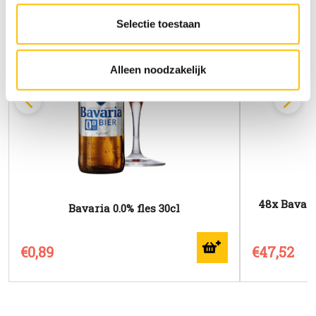
intrekken via het
cookiebeleid
(onderaan de website
altijd te vinden).
Selectie toestaan
Alleen noodzakelijk
48x Bavaria
Bavaria 0.0% fles 30cl
€0,89
€47,52