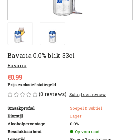
Bavaria 0.0% blik 33cl
Bavaria
€0.99
Prijs exclusief statiegeld
(0 reviews)
Schrijf een review
Smaakprofiel
Soepel & Subtiel
Bierstijl
Lager
Alcoholpercentage
0.0%
Beschikbaarheid
Op voorraad
Levertijd
Binnen 2 werkdagen