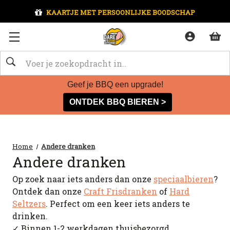
KAARTJE MET PERSOONLIJKE BOODSCHAP
Zoeken
Geef je BBQ een upgrade!
ONTDEK BBQ BIEREN >
Home
Andere dranken
Andere dranken
Op zoek naar iets anders dan onze
speciaalbieren
?
Ontdek dan onze
Craft Frisdranken
of
Hard
Seltzers
. Perfect om een keer iets anders te
drinken.
✓ Binnen 1-2 werkdagen thuisbezorgd.