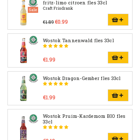
fritz-limo citroen fles 33cl
Craft Frisdrank
Sale
€0.99
€1.89
Wostok Tannenwald fles 33cl
€1.99
Wostok Dragon-Gember fles 33cl
€1.99
Wostok Pruim-Kardemom BIO fles
33cl