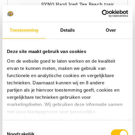
SYNQ Hard Iced Tea Peach tray
4.5% | Hard Seltzer
€16.95
Vanaf
Toestemming
Details
Over
YAYA Kombucha Yuzu BIO blik 33cl
Deze site maakt gebruik van cookies
Craft Frisdrank | N.v.t.
Om de website goed te laten werken en de kwaliteit
€2.49
ervan te kunnen meten, maken we gebruik van
functionele en analytische cookies en vergelijkbare
YAYA Kombucha Passionfruit BIO
technieken. Daarnaast kunnen wij en 8 andere
blik 33cl
partijen als je hiervoor toestemming geeft, cookies en
Craft Frisdrank | N.v.t.
vergelijkbare technieken gebruiken voor
marketingdoelen. Wij gebruiken deze informatie samen
€2.49
met jouw klantgegevens voor persoonlijke
aanbevelingen, advertenties en gepersonaliseerde
YAYA Kombucha Ginger BIO blik
communicatie. Hierbij kun je kiezen uit twee persoonlijke
Toestemmingsselectie
33cl
ervaringen: je eigen DTDD (gepersonaliseerde
Noodzakelijk