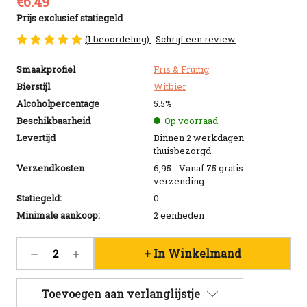
€6.49
Prijs exclusief statiegeld
(1 beoordeling)
Schrijf een review
Smaakprofiel
Fris & Fruitig
Bierstijl
Witbier
Alcoholpercentage
5.5%
Beschikbaarheid
Op voorraad
Levertijd
Binnen 2 werkdagen
thuisbezorgd
Verzendkosten
6,95 - Vanaf 75 gratis
verzending
Statiegeld:
0
Minimale aankoop:
2 eenheden
Huidige
Hoeveelheid
Hoeveelheid
voorraad:
verlagen
verhogen
96
van
van
La
La
Toevoegen aan verlanglijstje
Trappe
Trappe