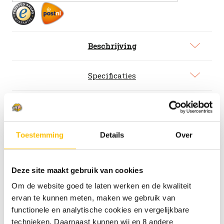
Witte
Witte
Trappist
Trappist
fles
fles
75cl
75cl
Beschrijving
Specificaties
1 beoordeling
Toestemming
Details
Over
La Trappe Witte Trappist
Het enige trappistenwitbier ter wereld.
Deze site maakt gebruik van cookies
Lichtblond, troebel en met een stevige
schuimkraag. Zacht moutig, licht zurig en
Om de website goed te laten werken en de kwaliteit
prikkelend door het koolzuurgehalte. Een
ervan te kunnen meten, maken we gebruik van
doordrinkbare, frisse dorstlesser. Te bestellen per
functionele en analytische cookies en vergelijkbare
2 stuks.
technieken. Daarnaast kunnen wij en 8 andere