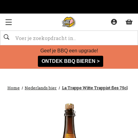
Zoeken
Geef je BBQ een upgrade!
ONTDEK BBQ BIEREN >
Home
Nederlands bier
La Trappe Witte Trappist fles 75cl