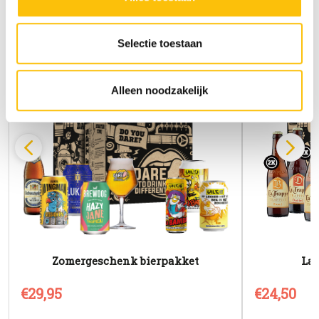
doelen. Je kunt je keuze achteraf altijd aanpassen of
intrekken via het
cookiebeleid
(onderaan de website
altijd te vinden).
Selectie toestaan
Alleen noodzakelijk
Zomergeschenk bierpakket
La 
€29,95
€24,50