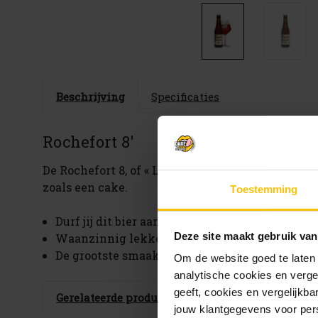
Beschrijving
Specificaties
Rochefort 8'
De Rochefort 8, of « La Spéciale », is het recentst
zoals een cake.
Toestemming
Durf jij dit bier aan? Chocolade, gedroogd rood 
Deze site maakt gebruik van
Waanzinnig lekker bij: Chocolade desserts en
De grootste smaakexplosie op: 8-10 graden Cel
Om de website goed te laten
analytische cookies en verge
geeft, cookies en vergelijkb
Gerelateerde producten
jouw klantgegevens voor pers