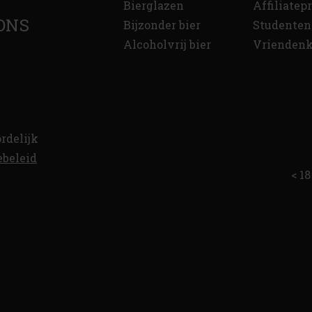
Bierglazen
Affiliate
ONS
Bijzonder bier
Studenten
Alcoholvrij bier
Vriendenk
rdelijk
ebeleid
< 18 