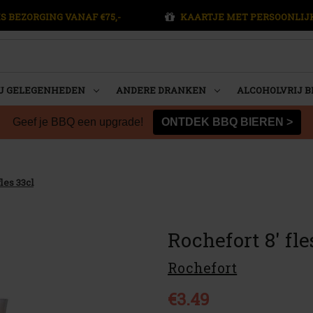
S BEZORGING VANAF €75,-
KAARTJE MET PERSOONLIJ
U GELEGENHEDEN
ANDERE DRANKEN
ALCOHOLVRIJ B
Geef je BBQ een upgrade!
ONTDEK BBQ BIEREN >
les 33cl
Rochefort 8' fle
Rochefort
€3.49