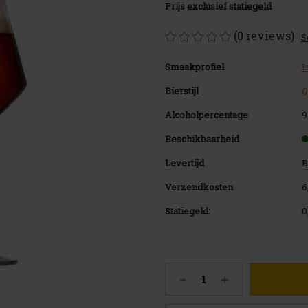
Prijs exclusief statiegeld
(0 reviews)
S
Smaakprofiel
I
Bierstijl
Q
Alcoholpercentage
9
Beschikbaarheid
Levertijd
B
Verzendkosten
6
Statiegeld:
0
Huidige
Hoeveelheid
Hoeveelheid
voorraad:
verlagen
verhogen
122
van
van