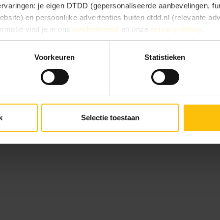
 ervaringen: je eigen DTDD (gepersonaliseerde aanbevelingen, fun
site) en persoonlijke advertenties buiten dtdd.nl (relevante ad
ormatie vind je in ons
cookiebeleid
en onze
privacy policy
.
e ervaringen goed, kies dan voor ‘Alles toestaan’. Via ‘Selectie t
Voorkeuren
Statistieken
Kies je voor ‘Alleen noodzakelijk’, dan gebruiken we alleen cook
he doelen. Je kunt je keuze achteraf altijd aanpassen of intrekke
 vinden).
k
Selectie toestaan