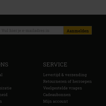
Aanmelden
ONS
SERVICE
al
Levertijd & verzending
t
Retourneren of herroepen
piratie
Veelgestelde vragen
heid
Cadeaubonnen
n
Mijn account