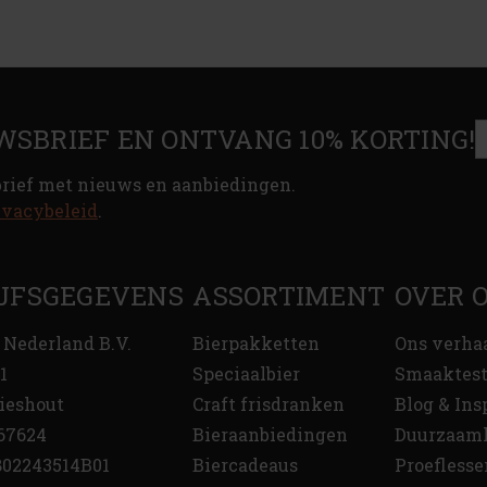
WSBRIEF EN ONTVANG 10% KORTING!
brief met nieuws en aanbiedingen.
ivacybeleid
.
JFSGEGEVENS
ASSORTIMENT
OVER 
 Nederland B.V.
Bierpakketten
Ons verha
1
Speciaalbier
Smaaktes
ieshout
Craft frisdranken
Blog & Ins
67624
Bieraanbiedingen
Duurzaam
02243514B01
Biercadeaus
Proeflesse