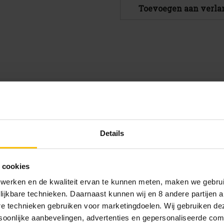
Rochefort
Rochefort
Toevoegen aan verlan
8'
8'
fles
fles
33cl
33cl
e van de drie bieren. Het bier is wilder van kleur, smaakt 
Details
fruit en caffe latte
 cookies
 stevig gebraad
sius
 werken en de kwaliteit ervan te kunnen meten, maken we gebrui
lijkbare technieken. Daarnaast kunnen wij en 8 andere partijen a
are technieken gebruiken voor marketingdoelen. Wij gebruiken d
oonlijke aanbevelingen, advertenties en gepersonaliseerde comm