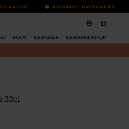
KE BOODSCHAP
BIERPAKKETTEN MÉT VOORDEEL
IER
NIEUW
BIERGLAZEN
BIERAANBIEDINGEN
s 33cl