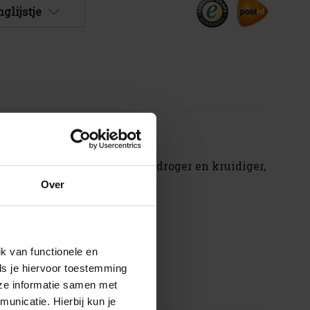
glijstje
scherper en is fruitiger. Iets droger en kruidiger,
Over
k van functionele en
ls je hiervoor toestemming
eze informatie samen met
unicatie. Hierbij kun je