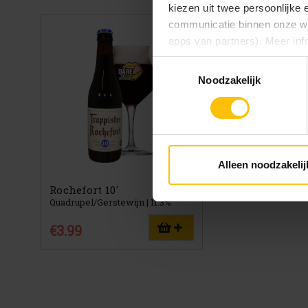
kiezen uit twee persoonlijke
communicatie binnen onze web
apps van partners). Meer inf
Toestemmingsselectie
Vind je deze twee persoonlijk
Noodzakelijk
aangeven wat je accepteert. 
voor functionele en analytisc
(onderaan de website altijd te
Alleen noodzakelij
Rochefort 10'
Quadrupel/Gerstewijn | 11.3%
€3.99