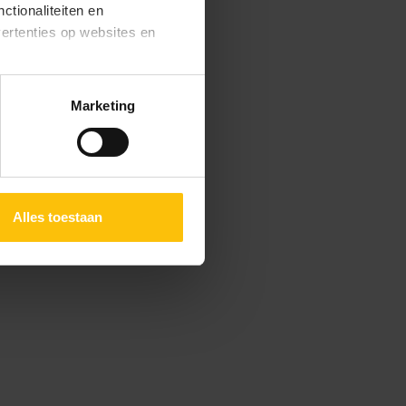
ctionaliteiten en
vertenties op websites en
oestaan’ kun je specifieker
Marketing
ies en andere technieken
n via het
cookiebeleid
Alles toestaan