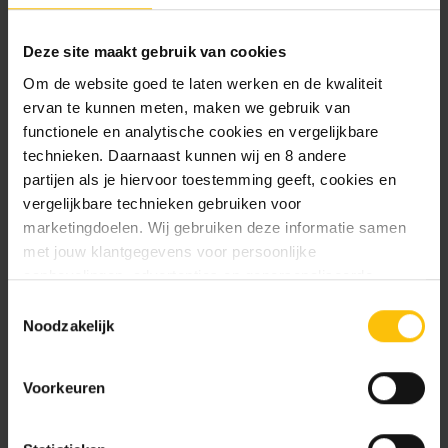
Bavaria 6 x 33cl blikken - 6-pack
Deze site maakt gebruik van cookies
Om de website goed te laten werken en de kwaliteit
Bavaria, de trotse winnaar van de Dutch Beer
ervan te kunnen meten, maken we gebruik van
Award 2024! Geniet van het beste bier met onze
functionele en analytische cookies en vergelijkbare
gouden medaille bekroonde smaak. Ontdek
technieken. Daarnaast kunnen wij en 8 andere
waarom kwaliteit zegeviert.
partijen als je hiervoor toestemming geeft, cookies en
vergelijkbare technieken gebruiken voor
marketingdoelen. Wij gebruiken deze informatie samen
ANDERE BEKEKEN OOK
met jouw klantgegevens voor persoonlijke
Misschien is dit ook wat voor jou
aanbevelingen, advertenties en gepersonaliseerde
communicatie. Hierbij kun je kiezen uit twee persoonlijke
Toestemmingsselectie
ervaringen: je eigen DTDD (gepersonaliseerde
Noodzakelijk
aanbevelingen, functionaliteiten en communicatie binnen
onze website) en persoonlijke advertenties buiten
Voorkeuren
dtdd.nl (relevante advertenties op websites en apps van
partners). Meer informatie vind je in ons
cookiebeleid
en
onze
privacy policy
.