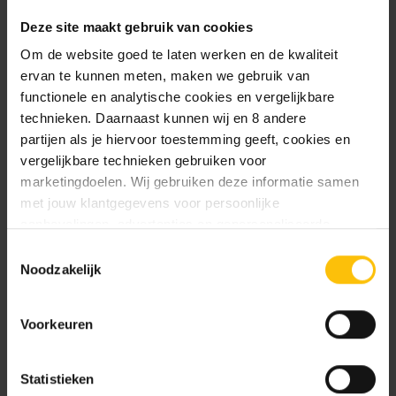
Vanaf
Deze site maakt gebruik van cookies
Zomergeschenk bierpakket
Om de website goed te laten werken en de kwaliteit
Aantal bieren: 12 + Dare to Drink Different
ervan te kunnen meten, maken we gebruik van
bierglas
functionele en analytische cookies en vergelijkbare
technieken. Daarnaast kunnen wij en 8 andere
€29.95
partijen als je hiervoor toestemming geeft, cookies en
vergelijkbare technieken gebruiken voor
Vrijmibo speciaalbierpakket - incl.
marketingdoelen. Wij gebruiken deze informatie samen
glas
met jouw klantgegevens voor persoonlijke
Aantal bieren: 12, 18, 24 of 48 stuks
aanbevelingen, advertenties en gepersonaliseerde
communicatie. Hierbij kun je kiezen uit twee persoonlijke
Toestemmingsselectie
€31.95
Vanaf
ervaringen: je eigen DTDD (gepersonaliseerde
Noodzakelijk
aanbevelingen, functionaliteiten en communicatie binnen
onze website) en persoonlijke advertenties buiten
Zomerse Bestsellers Box – Best of
Voorkeuren
Dare
dtdd.nl (relevante advertenties op websites en apps van
Aantal bieren: 12, 24, 36 of 72 stuks
partners). Meer informatie vind je in ons
cookiebeleid
en
onze
privacy policy
.
Statistieken