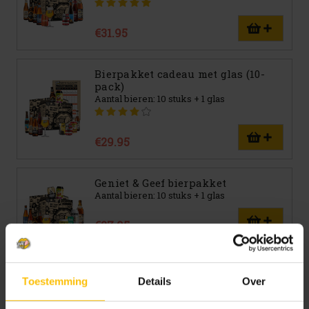
€31.95
Bierpakket cadeau met glas (10-
pack)
Aantal bieren: 10 stuks + 1 glas
€29.95
Geniet & Geef bierpakket
Aantal bieren: 10 stuks + 1 glas
€27.95
Duurzaam Gebrouwen Bierpakket
Aantal bieren: 12, 18 of 24 stuks
Toestemming
Details
Over
€32.95