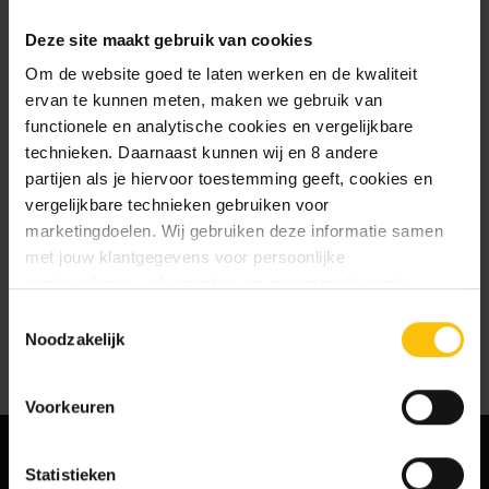
te slaan
Deze site maakt gebruik van cookies
Jouw bestelgeschiedenis te
bekijken
Om de website goed te laten werken en de kwaliteit
Nieuwe bestellingen te volgen
ervan te kunnen meten, maken we gebruik van
Artikelen opslaan in jouw
functionele en analytische cookies en vergelijkbare
verlanglijstje
technieken. Daarnaast kunnen wij en 8 andere
partijen als je hiervoor toestemming geeft, cookies en
vergelijkbare technieken gebruiken voor
Account aanmaken
marketingdoelen. Wij gebruiken deze informatie samen
met jouw klantgegevens voor persoonlijke
aanbevelingen, advertenties en gepersonaliseerde
communicatie. Hierbij kun je kiezen uit twee persoonlijke
Toestemmingsselectie
ervaringen: je eigen DTDD (gepersonaliseerde
Noodzakelijk
aanbevelingen, functionaliteiten en communicatie binnen
onze website) en persoonlijke advertenties buiten
Voorkeuren
dtdd.nl (relevante advertenties op websites en apps van
partners). Meer informatie vind je in ons
cookiebeleid
en
onze
privacy policy
.
Statistieken
MELD JE AAN VOOR ONZE NIEUWSBRIEF