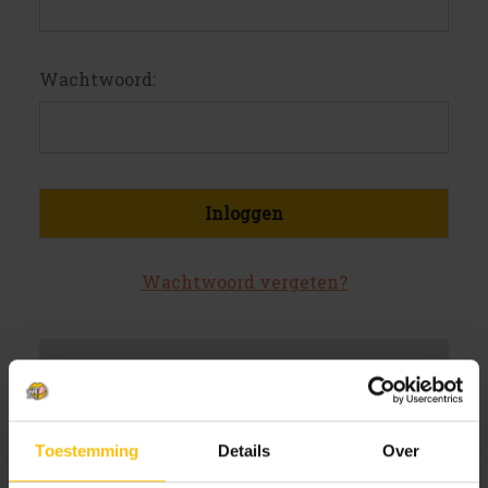
Wachtwoord:
Wachtwoord vergeten?
Nieuwe klant?
Maak een account aan bij ons
Toestemming
Details
Over
Sneller af te rekenen
Meerdere verzendadressen op