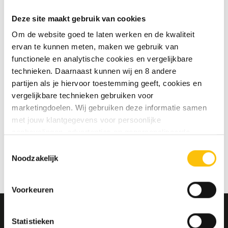
te slaan
Deze site maakt gebruik van cookies
Jouw bestelgeschiedenis te
bekijken
Om de website goed te laten werken en de kwaliteit
Nieuwe bestellingen te volgen
ervan te kunnen meten, maken we gebruik van
Artikelen opslaan in jouw
functionele en analytische cookies en vergelijkbare
verlanglijstje
technieken. Daarnaast kunnen wij en 8 andere
partijen als je hiervoor toestemming geeft, cookies en
vergelijkbare technieken gebruiken voor
Account aanmaken
marketingdoelen. Wij gebruiken deze informatie samen
met jouw klantgegevens voor persoonlijke
aanbevelingen, advertenties en gepersonaliseerde
communicatie. Hierbij kun je kiezen uit twee persoonlijke
Toestemmingsselectie
ervaringen: je eigen DTDD (gepersonaliseerde
Noodzakelijk
aanbevelingen, functionaliteiten en communicatie binnen
onze website) en persoonlijke advertenties buiten
Voorkeuren
dtdd.nl (relevante advertenties op websites en apps van
partners). Meer informatie vind je in ons
cookiebeleid
en
onze
privacy policy
.
Statistieken
MELD JE AAN VOOR ONZE NIEUWSBRIEF