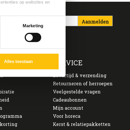
vertenties op websites en
Aanmelden
oestaan’ kun je specifieker
Marketing
ies en andere technieken
n via het
cookiebeleid
ONS
SERVICE
Alles toestaan
al
Levertijd & verzending
t
Retourneren of herroepen
piratie
Veelgestelde vragen
heid
Cadeaubonnen
n
Mijn account
programma
Voor horeca
korting
Kerst & relatiepakketten