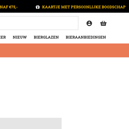
NAF €75,-
KAARTJE MET PERSOONLIJKE BOODSCHAP
IER
NIEUW
BIERGLAZEN
BIERAANBIEDINGEN