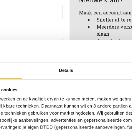
Nieuwe klant?
Maak een account aan 
Sneller af te 
Meerdere verz
slaan
Jouw bestelges
Nieuwe bestell
Artikelen opsl
verlanglijstje
achtwoord vergeten?
Details
Account aanmak
 cookies
 werken en de kwaliteit ervan te kunnen meten, maken we gebrui
lijkbare technieken. Daarnaast kunnen wij en 8 andere partijen a
are technieken gebruiken voor marketingdoelen. Wij gebruiken d
oonlijke aanbevelingen, advertenties en gepersonaliseerde comm
 ervaringen: je eigen DTDD (gepersonaliseerde aanbevelingen, fun