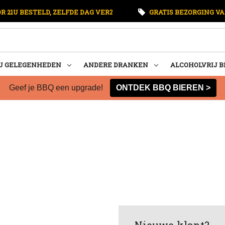
 21U BESTELD, ZELFDE DAG VERZONDEN
GRATIS BEZORGING VA
U GELEGENHEDEN
ANDERE DRANKEN
ALCOHOLVRIJ B
Geef je BBQ een upgrade!
ONTDEK BBQ BIEREN >