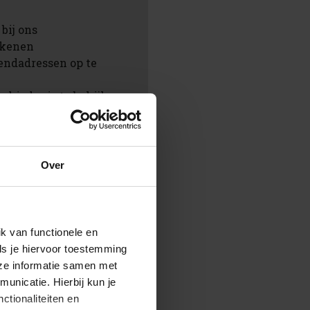
bij ons
rekenen
endadressen op te
chiedenis te bekijken
ingen te volgen
aan in jouw
Over
en
k van functionele en
ls je hiervoor toestemming
eze informatie samen met
unicatie. Hierbij kun je
ctionaliteiten en