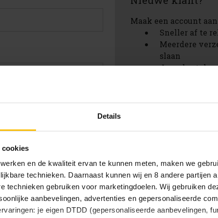
Nieuwe klant?
Maak een account aan 
Sneller af te 
Meerdere verz
slaan
Jouw bestelges
Nieuwe bestell
Artikelen opsl
verlanglijstje
achtwoord vergeten?
Details
Account aanmak
 cookies
 werken en de kwaliteit ervan te kunnen meten, maken we gebrui
lijkbare technieken. Daarnaast kunnen wij en 8 andere partijen a
are technieken gebruiken voor marketingdoelen. Wij gebruiken d
oonlijke aanbevelingen, advertenties en gepersonaliseerde comm
 ervaringen: je eigen DTDD (gepersonaliseerde aanbevelingen, fun