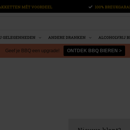
AKKETTEN MÉT VOORDEEL
100% BREUKGARA
U GELEGENHEDEN
ANDERE DRANKEN
ALCOHOLVRIJ B
Geef je BBQ een upgrade!
ONTDEK BBQ BIEREN >