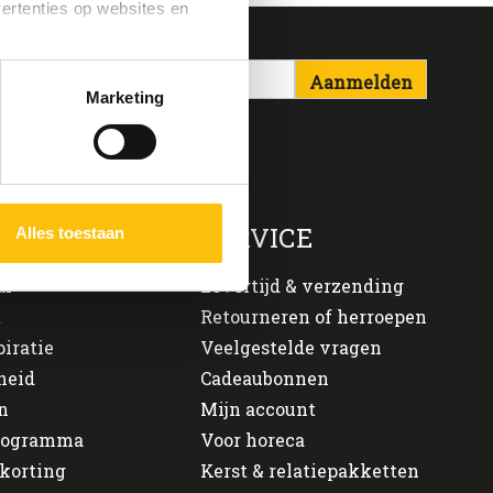
vertenties op websites en
Aanmelden
oestaan’ kun je specifieker
Marketing
ies en andere technieken
n via het
cookiebeleid
ONS
SERVICE
Alles toestaan
al
Levertijd & verzending
t
Retourneren of herroepen
piratie
Veelgestelde vragen
heid
Cadeaubonnen
n
Mijn account
programma
Voor horeca
korting
Kerst & relatiepakketten