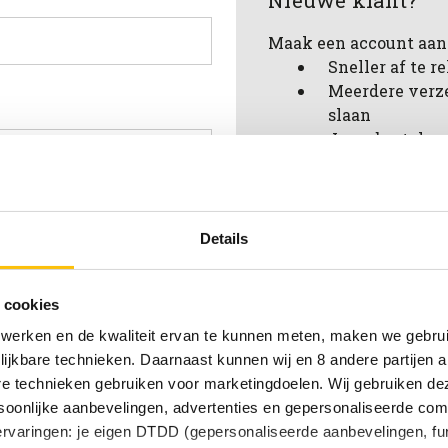
Nieuwe klant?
Maak een account aan 
Sneller af te 
Meerdere verz
slaan
Jouw bestelges
Nieuwe bestell
Artikelen opsl
verlanglijstje
achtwoord vergeten?
Details
Account aanmak
 cookies
 werken en de kwaliteit ervan te kunnen meten, maken we gebrui
lijkbare technieken. Daarnaast kunnen wij en 8 andere partijen a
are technieken gebruiken voor marketingdoelen. Wij gebruiken d
oonlijke aanbevelingen, advertenties en gepersonaliseerde comm
 ervaringen: je eigen DTDD (gepersonaliseerde aanbevelingen, fun