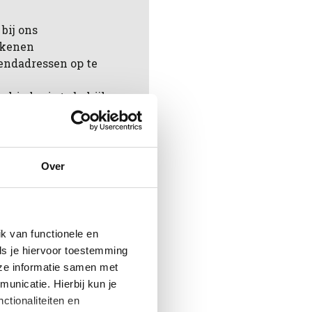
bij ons
rekenen
endadressen op te
chiedenis te bekijken
ingen te volgen
aan in jouw
Over
en
k van functionele en
ls je hiervoor toestemming
eze informatie samen met
unicatie. Hierbij kun je
ctionaliteiten en