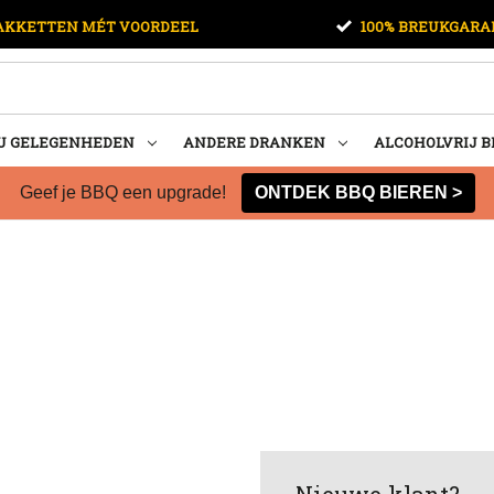
AKKETTEN MÉT VOORDEEL
100% BREUKGARA
U GELEGENHEDEN
ANDERE DRANKEN
ALCOHOLVRIJ B
Geef je BBQ een upgrade!
ONTDEK BBQ BIEREN >