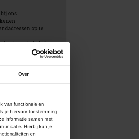
bij ons
rekenen
endadressen op te
chiedenis te bekijken
ingen te volgen
aan in jouw
Over
en
k van functionele en
ls je hiervoor toestemming
eze informatie samen met
unicatie. Hierbij kun je
ctionaliteiten en