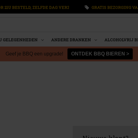
 21U BESTELD, ZELFDE DAG VERZONDEN
GRATIS BEZORGING VA
U GELEGENHEDEN
ANDERE DRANKEN
ALCOHOLVRIJ B
Geef je BBQ een upgrade!
ONTDEK BBQ BIEREN >