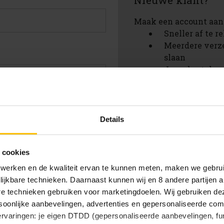
Nieuwe klant?
Maak een account aan 
Sneller af te 
Meerdere verz
slaan
Jouw bestelges
Nieuwe bestell
Artikelen opsl
verlanglijstje
achtwoord vergeten?
Details
Account aanmak
 cookies
 werken en de kwaliteit ervan te kunnen meten, maken we gebrui
lijkbare technieken. Daarnaast kunnen wij en 8 andere partijen a
are technieken gebruiken voor marketingdoelen. Wij gebruiken d
oonlijke aanbevelingen, advertenties en gepersonaliseerde comm
 ervaringen: je eigen DTDD (gepersonaliseerde aanbevelingen, fun