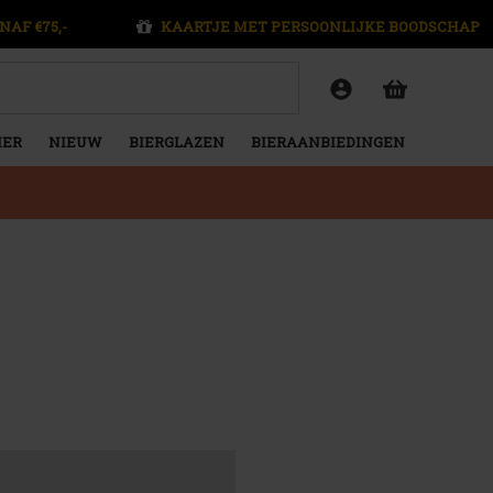
NAF €75,-
KAARTJE MET PERSOONLIJKE BOODSCHAP
IER
NIEUW
BIERGLAZEN
BIERAANBIEDINGEN