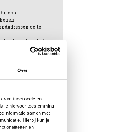
bij ons
rekenen
endadressen op te
chiedenis te bekijken
ingen te volgen
aan in jouw
Over
en
k van functionele en
ls je hiervoor toestemming
eze informatie samen met
unicatie. Hierbij kun je
ctionaliteiten en