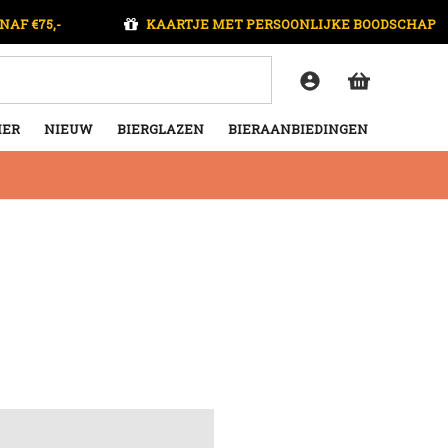
NAF €75,-
KAARTJE MET PERSOONLIJKE BOODSCHAP
IER
NIEUW
BIERGLAZEN
BIERAANBIEDINGEN