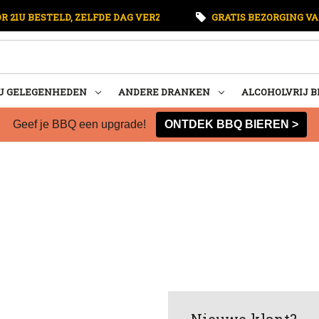
 21U BESTELD, ZELFDE DAG VERZONDEN
GRATIS BEZORGING VA
U GELEGENHEDEN
ANDERE DRANKEN
ALCOHOLVRIJ B
Geef je BBQ een upgrade!
ONTDEK BBQ BIEREN >