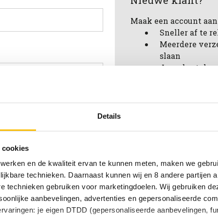
Nieuwe klant?
Maak een account aan 
Sneller af te 
Meerdere verz
slaan
Jouw bestelges
Nieuwe bestell
Artikelen opsl
verlanglijstje
achtwoord vergeten?
Details
Account aanmak
 cookies
 werken en de kwaliteit ervan te kunnen meten, maken we gebrui
lijkbare technieken. Daarnaast kunnen wij en 8 andere partijen a
are technieken gebruiken voor marketingdoelen. Wij gebruiken d
oonlijke aanbevelingen, advertenties en gepersonaliseerde comm
 ervaringen: je eigen DTDD (gepersonaliseerde aanbevelingen, fun