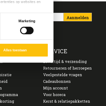
vertenties op websites en
Aanmelden
oestaan’ kun je specifieker
Marketing
ies en andere technieken
n via het
cookiebeleid
ONS
SERVICE
Alles toestaan
al
Levertijd & verzending
t
Retourneren of herroepen
piratie
Veelgestelde vragen
heid
Cadeaubonnen
n
Mijn account
programma
Voor horeca
korting
Kerst & relatiepakketten