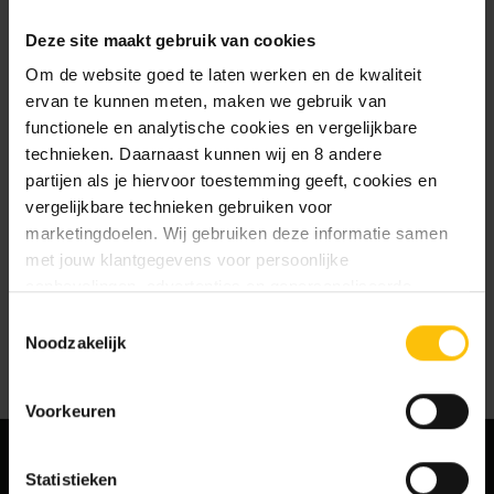
te slaan
Deze site maakt gebruik van cookies
Jouw bestelgeschiedenis te
bekijken
Om de website goed te laten werken en de kwaliteit
Nieuwe bestellingen te volgen
ervan te kunnen meten, maken we gebruik van
Artikelen opslaan in jouw
functionele en analytische cookies en vergelijkbare
verlanglijstje
technieken. Daarnaast kunnen wij en 8 andere
partijen als je hiervoor toestemming geeft, cookies en
vergelijkbare technieken gebruiken voor
Account aanmaken
marketingdoelen. Wij gebruiken deze informatie samen
met jouw klantgegevens voor persoonlijke
aanbevelingen, advertenties en gepersonaliseerde
communicatie. Hierbij kun je kiezen uit twee persoonlijke
Toestemmingsselectie
ervaringen: je eigen DTDD (gepersonaliseerde
Noodzakelijk
aanbevelingen, functionaliteiten en communicatie binnen
onze website) en persoonlijke advertenties buiten
Voorkeuren
dtdd.nl (relevante advertenties op websites en apps van
partners). Meer informatie vind je in ons
cookiebeleid
en
onze
privacy policy
.
Statistieken
MELD JE AAN VOOR ONZE NIEUWSBRIEF