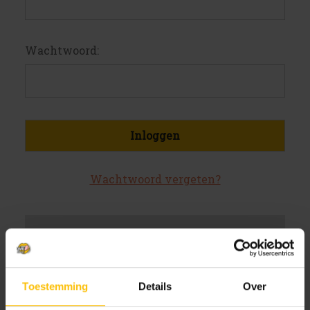
Wachtwoord:
Wachtwoord vergeten?
Nieuwe klant?
Maak een account aan bij ons
Toestemming
Details
Over
Sneller af te rekenen
Meerdere verzendadressen op