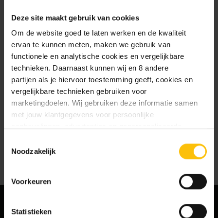
te slaan
Deze site maakt gebruik van cookies
Jouw bestelgeschiedenis te
bekijken
Om de website goed te laten werken en de kwaliteit
Nieuwe bestellingen te volgen
ervan te kunnen meten, maken we gebruik van
Artikelen opslaan in jouw
functionele en analytische cookies en vergelijkbare
verlanglijstje
technieken. Daarnaast kunnen wij en 8 andere
partijen als je hiervoor toestemming geeft, cookies en
vergelijkbare technieken gebruiken voor
Account aanmaken
marketingdoelen. Wij gebruiken deze informatie samen
met jouw klantgegevens voor persoonlijke
aanbevelingen, advertenties en gepersonaliseerde
communicatie. Hierbij kun je kiezen uit twee persoonlijke
Toestemmingsselectie
ervaringen: je eigen DTDD (gepersonaliseerde
Noodzakelijk
aanbevelingen, functionaliteiten en communicatie binnen
onze website) en persoonlijke advertenties buiten
Voorkeuren
dtdd.nl (relevante advertenties op websites en apps van
partners). Meer informatie vind je in ons
cookiebeleid
en
onze
privacy policy
.
Statistieken
MELD JE AAN VOOR ONZE NIEUWSBRIEF