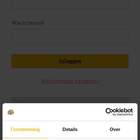
Wachtwoord:
Wachtwoord vergeten?
Nieuwe klant?
Maak een account aan bij ons
Toestemming
Details
Over
Sneller af te rekenen
Meerdere verzendadressen op