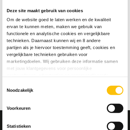
te slaan
Deze site maakt gebruik van cookies
Jouw bestelgeschiedenis te
bekijken
Om de website goed te laten werken en de kwaliteit
Nieuwe bestellingen te volgen
ervan te kunnen meten, maken we gebruik van
Artikelen opslaan in jouw
functionele en analytische cookies en vergelijkbare
verlanglijstje
technieken. Daarnaast kunnen wij en 8 andere
partijen als je hiervoor toestemming geeft, cookies en
vergelijkbare technieken gebruiken voor
Account aanmaken
marketingdoelen. Wij gebruiken deze informatie samen
met jouw klantgegevens voor persoonlijke
aanbevelingen, advertenties en gepersonaliseerde
communicatie. Hierbij kun je kiezen uit twee persoonlijke
Toestemmingsselectie
ervaringen: je eigen DTDD (gepersonaliseerde
Noodzakelijk
aanbevelingen, functionaliteiten en communicatie binnen
onze website) en persoonlijke advertenties buiten
Voorkeuren
dtdd.nl (relevante advertenties op websites en apps van
partners). Meer informatie vind je in ons
cookiebeleid
en
onze
privacy policy
.
Statistieken
MELD JE AAN VOOR ONZE NIEUWSBRIEF