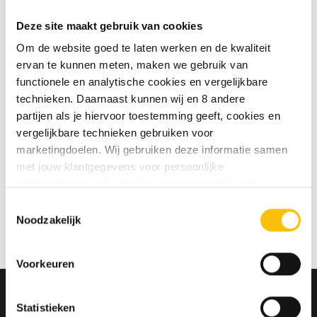
te slaan
Deze site maakt gebruik van cookies
Jouw bestelgeschiedenis te
bekijken
Om de website goed te laten werken en de kwaliteit
Nieuwe bestellingen te volgen
ervan te kunnen meten, maken we gebruik van
Artikelen opslaan in jouw
functionele en analytische cookies en vergelijkbare
verlanglijstje
technieken. Daarnaast kunnen wij en 8 andere
partijen als je hiervoor toestemming geeft, cookies en
vergelijkbare technieken gebruiken voor
Account aanmaken
marketingdoelen. Wij gebruiken deze informatie samen
met jouw klantgegevens voor persoonlijke
aanbevelingen, advertenties en gepersonaliseerde
communicatie. Hierbij kun je kiezen uit twee persoonlijke
Toestemmingsselectie
ervaringen: je eigen DTDD (gepersonaliseerde
Noodzakelijk
aanbevelingen, functionaliteiten en communicatie binnen
onze website) en persoonlijke advertenties buiten
Voorkeuren
dtdd.nl (relevante advertenties op websites en apps van
partners). Meer informatie vind je in ons
cookiebeleid
en
onze
privacy policy
.
Statistieken
MELD JE AAN VOOR ONZE NIEUWSBRIEF