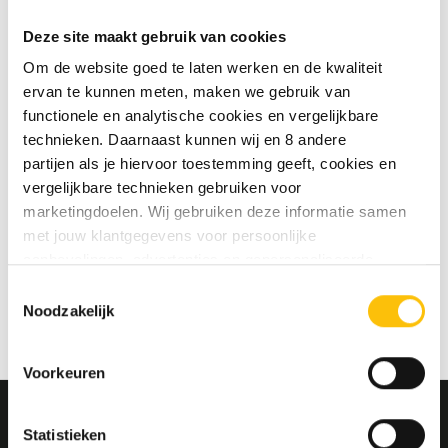
te slaan
Deze site maakt gebruik van cookies
Jouw bestelgeschiedenis te
bekijken
Om de website goed te laten werken en de kwaliteit
Nieuwe bestellingen te volgen
ervan te kunnen meten, maken we gebruik van
Artikelen opslaan in jouw
functionele en analytische cookies en vergelijkbare
verlanglijstje
technieken. Daarnaast kunnen wij en 8 andere
partijen als je hiervoor toestemming geeft, cookies en
vergelijkbare technieken gebruiken voor
Account aanmaken
marketingdoelen. Wij gebruiken deze informatie samen
met jouw klantgegevens voor persoonlijke
aanbevelingen, advertenties en gepersonaliseerde
communicatie. Hierbij kun je kiezen uit twee persoonlijke
Toestemmingsselectie
ervaringen: je eigen DTDD (gepersonaliseerde
Noodzakelijk
aanbevelingen, functionaliteiten en communicatie binnen
onze website) en persoonlijke advertenties buiten
Voorkeuren
dtdd.nl (relevante advertenties op websites en apps van
partners). Meer informatie vind je in ons
cookiebeleid
en
onze
privacy policy
.
Statistieken
MELD JE AAN VOOR ONZE NIEUWSBRIEF