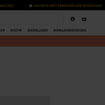
NAF €75,-
KAARTJE MET PERSOONLIJKE BOODSCHAP
IER
NIEUW
BIERGLAZEN
BIERAANBIEDINGEN