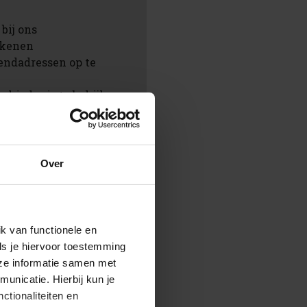
bij ons
rekenen
endadressen op te
chiedenis te bekijken
ingen te volgen
aan in jouw
Over
en
k van functionele en
ls je hiervoor toestemming
eze informatie samen met
unicatie. Hierbij kun je
ctionaliteiten en