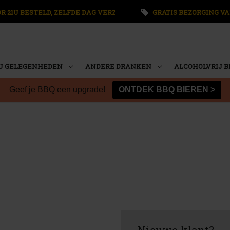
 21U BESTELD, ZELFDE DAG VERZONDEN
GRATIS BEZORGING VA
U GELEGENHEDEN
ANDERE DRANKEN
ALCOHOLVRIJ B
Geef je BBQ een upgrade!
ONTDEK BBQ BIEREN >