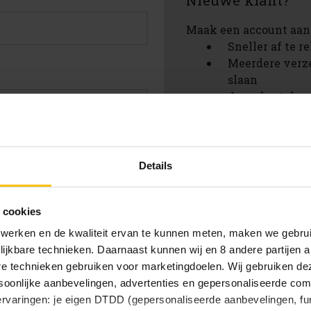
Nieuwe klant?
Maak een account aan 
Sneller af te 
Meerdere verz
slaan
Jouw bestelges
Nieuwe bestell
Artikelen opsl
verlanglijstje
achtwoord vergeten?
Details
Account aanmak
 cookies
 werken en de kwaliteit ervan te kunnen meten, maken we gebrui
lijkbare technieken. Daarnaast kunnen wij en 8 andere partijen a
are technieken gebruiken voor marketingdoelen. Wij gebruiken d
oonlijke aanbevelingen, advertenties en gepersonaliseerde comm
 ervaringen: je eigen DTDD (gepersonaliseerde aanbevelingen, fun