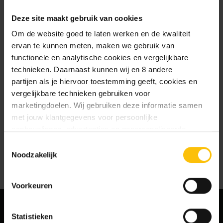
te slaan
Deze site maakt gebruik van cookies
Jouw bestelgeschiedenis te
bekijken
Om de website goed te laten werken en de kwaliteit
Nieuwe bestellingen te volgen
ervan te kunnen meten, maken we gebruik van
Artikelen opslaan in jouw
functionele en analytische cookies en vergelijkbare
verlanglijstje
technieken. Daarnaast kunnen wij en 8 andere
partijen als je hiervoor toestemming geeft, cookies en
vergelijkbare technieken gebruiken voor
Account aanmaken
marketingdoelen. Wij gebruiken deze informatie samen
met jouw klantgegevens voor persoonlijke
aanbevelingen, advertenties en gepersonaliseerde
communicatie. Hierbij kun je kiezen uit twee persoonlijke
Toestemmingsselectie
ervaringen: je eigen DTDD (gepersonaliseerde
Noodzakelijk
aanbevelingen, functionaliteiten en communicatie binnen
onze website) en persoonlijke advertenties buiten
Voorkeuren
dtdd.nl (relevante advertenties op websites en apps van
partners). Meer informatie vind je in ons
cookiebeleid
en
onze
privacy policy
.
Statistieken
MELD JE AAN VOOR ONZE NIEUWSBRIEF