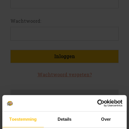
Wachtwoord:
Wachtwoord vergeten?
Nieuwe klant?
Maak een account aan bij ons
Toestemming
Details
Over
Sneller af te rekenen
Meerdere verzendadressen op