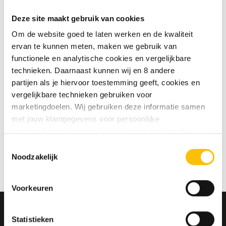
te slaan
Deze site maakt gebruik van cookies
Jouw bestelgeschiedenis te
bekijken
Om de website goed te laten werken en de kwaliteit
Nieuwe bestellingen te volgen
ervan te kunnen meten, maken we gebruik van
Artikelen opslaan in jouw
functionele en analytische cookies en vergelijkbare
verlanglijstje
technieken. Daarnaast kunnen wij en 8 andere
partijen als je hiervoor toestemming geeft, cookies en
vergelijkbare technieken gebruiken voor
Account aanmaken
marketingdoelen. Wij gebruiken deze informatie samen
met jouw klantgegevens voor persoonlijke
aanbevelingen, advertenties en gepersonaliseerde
communicatie. Hierbij kun je kiezen uit twee persoonlijke
Toestemmingsselectie
ervaringen: je eigen DTDD (gepersonaliseerde
Noodzakelijk
aanbevelingen, functionaliteiten en communicatie binnen
onze website) en persoonlijke advertenties buiten
Voorkeuren
dtdd.nl (relevante advertenties op websites en apps van
partners). Meer informatie vind je in ons
cookiebeleid
en
onze
privacy policy
.
Statistieken
MELD JE AAN VOOR ONZE NIEUWSBRIEF