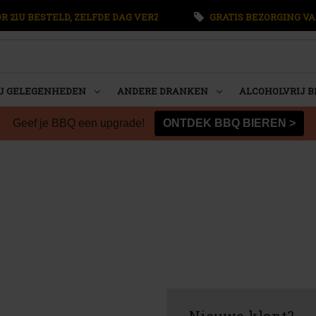
 21U BESTELD, ZELFDE DAG VERZONDEN
GRATIS BEZORGING VA
U GELEGENHEDEN
ANDERE DRANKEN
ALCOHOLVRIJ B
Geef je BBQ een upgrade!
ONTDEK BBQ BIEREN >