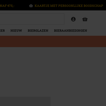
NAF €75,-
KAARTJE MET PERSOONLIJKE BOODSCHAP
IER
NIEUW
BIERGLAZEN
BIERAANBIEDINGEN