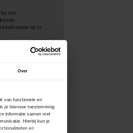
bij ons
rekenen
endadressen op te
chiedenis te bekijken
ingen te volgen
aan in jouw
Over
en
k van functionele en
ls je hiervoor toestemming
eze informatie samen met
unicatie. Hierbij kun je
ctionaliteiten en