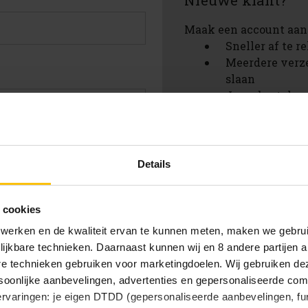
Nieuwe klant?
Maak een account aan 
Sneller af te 
Meerdere verz
slaan
Jouw bestelges
Nieuwe bestell
Artikelen opsl
verlanglijstje
achtwoord vergeten?
Details
Account aanmak
 cookies
 werken en de kwaliteit ervan te kunnen meten, maken we gebrui
lijkbare technieken. Daarnaast kunnen wij en 8 andere partijen a
are technieken gebruiken voor marketingdoelen. Wij gebruiken d
oonlijke aanbevelingen, advertenties en gepersonaliseerde comm
 ervaringen: je eigen DTDD (gepersonaliseerde aanbevelingen, fun