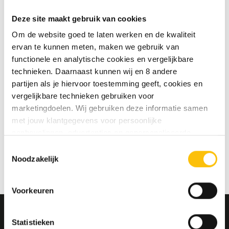
te slaan
Deze site maakt gebruik van cookies
Jouw bestelgeschiedenis te
bekijken
Om de website goed te laten werken en de kwaliteit
Nieuwe bestellingen te volgen
ervan te kunnen meten, maken we gebruik van
Artikelen opslaan in jouw
functionele en analytische cookies en vergelijkbare
verlanglijstje
technieken. Daarnaast kunnen wij en 8 andere
partijen als je hiervoor toestemming geeft, cookies en
vergelijkbare technieken gebruiken voor
Account aanmaken
marketingdoelen. Wij gebruiken deze informatie samen
met jouw klantgegevens voor persoonlijke
aanbevelingen, advertenties en gepersonaliseerde
communicatie. Hierbij kun je kiezen uit twee persoonlijke
Toestemmingsselectie
ervaringen: je eigen DTDD (gepersonaliseerde
Noodzakelijk
aanbevelingen, functionaliteiten en communicatie binnen
onze website) en persoonlijke advertenties buiten
Voorkeuren
dtdd.nl (relevante advertenties op websites en apps van
partners). Meer informatie vind je in ons
cookiebeleid
en
onze
privacy policy
.
Statistieken
MELD JE AAN VOOR ONZE NIEUWSBRIEF