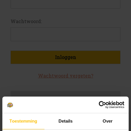
Wachtwoord:
Wachtwoord vergeten?
Nieuwe klant?
Maak een account aan bij ons
Toestemming
Details
Over
Sneller af te rekenen
Meerdere verzendadressen op