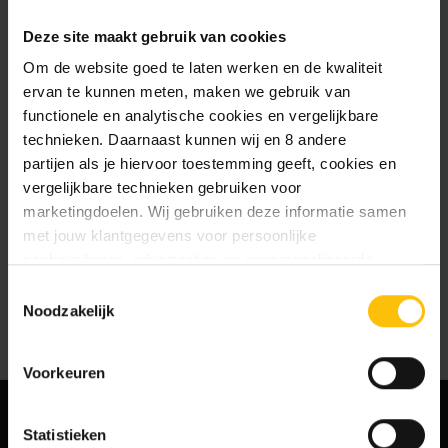
te slaan
Deze site maakt gebruik van cookies
Jouw bestelgeschiedenis te
bekijken
Om de website goed te laten werken en de kwaliteit
Nieuwe bestellingen te volgen
ervan te kunnen meten, maken we gebruik van
Artikelen opslaan in jouw
functionele en analytische cookies en vergelijkbare
verlanglijstje
technieken. Daarnaast kunnen wij en 8 andere
partijen als je hiervoor toestemming geeft, cookies en
vergelijkbare technieken gebruiken voor
Account aanmaken
marketingdoelen. Wij gebruiken deze informatie samen
met jouw klantgegevens voor persoonlijke
aanbevelingen, advertenties en gepersonaliseerde
communicatie. Hierbij kun je kiezen uit twee persoonlijke
Toestemmingsselectie
ervaringen: je eigen DTDD (gepersonaliseerde
Noodzakelijk
aanbevelingen, functionaliteiten en communicatie binnen
onze website) en persoonlijke advertenties buiten
Voorkeuren
dtdd.nl (relevante advertenties op websites en apps van
partners). Meer informatie vind je in ons
cookiebeleid
en
onze
privacy policy
.
Statistieken
MELD JE AAN VOOR ONZE NIEUWSBRIEF