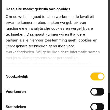
te slaan
Deze site maakt gebruik van cookies
Jouw bestelgeschiedenis te
bekijken
Om de website goed te laten werken en de kwaliteit
Nieuwe bestellingen te volgen
ervan te kunnen meten, maken we gebruik van
Artikelen opslaan in jouw
functionele en analytische cookies en vergelijkbare
verlanglijstje
technieken. Daarnaast kunnen wij en 8 andere
partijen als je hiervoor toestemming geeft, cookies en
vergelijkbare technieken gebruiken voor
Account aanmaken
marketingdoelen. Wij gebruiken deze informatie samen
met jouw klantgegevens voor persoonlijke
aanbevelingen, advertenties en gepersonaliseerde
communicatie. Hierbij kun je kiezen uit twee persoonlijke
Toestemmingsselectie
ervaringen: je eigen DTDD (gepersonaliseerde
Noodzakelijk
aanbevelingen, functionaliteiten en communicatie binnen
onze website) en persoonlijke advertenties buiten
Voorkeuren
dtdd.nl (relevante advertenties op websites en apps van
partners). Meer informatie vind je in ons
cookiebeleid
en
onze
privacy policy
.
Statistieken
MELD JE AAN VOOR ONZE NIEUWSBRIEF