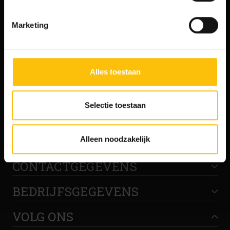
EN ONTVANG 10% KORTING!
Vind je deze twee persoonlijke ervaringen goed, kies dan
Ja, ik ontvang graag jullie wekelijkse
Marketing
voor ‘Alles toestaan’. Via ‘Selectie toestaan’ kun je
nieuwsbrief met nieuws en aanbiedingen.
specifieker aangeven wat je accepteert. Kies je voor
Mijn gegevens worden verwerkt volgens het
‘Alleen noodzakelijk’, dan gebruiken we alleen cookies en
privacybeleid
.
andere technieken voor functionele en analytische
Alles toestaan
doelen. Je kunt je keuze achteraf altijd aanpassen of
intrekken via het
cookiebeleid
(onderaan de website
altijd te vinden).
Selectie toestaan
Aanmelden
Alleen noodzakelijk
CONTACTGEGEVENS
BEDRIJFSGEGEVENS
VOLG ONS