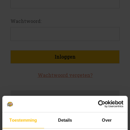
Wachtwoord:
Wachtwoord vergeten?
Nieuwe klant?
Maak een account aan bij ons
Toestemming
Details
Over
Sneller af te rekenen
Meerdere verzendadressen op