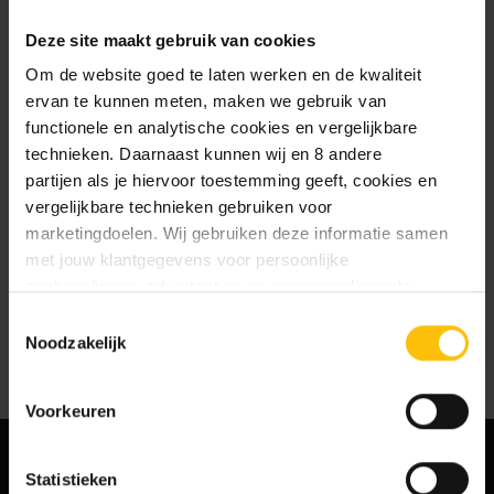
te slaan
Deze site maakt gebruik van cookies
Jouw bestelgeschiedenis te
bekijken
Om de website goed te laten werken en de kwaliteit
Nieuwe bestellingen te volgen
ervan te kunnen meten, maken we gebruik van
Artikelen opslaan in jouw
functionele en analytische cookies en vergelijkbare
verlanglijstje
technieken. Daarnaast kunnen wij en 8 andere
partijen als je hiervoor toestemming geeft, cookies en
vergelijkbare technieken gebruiken voor
Account aanmaken
marketingdoelen. Wij gebruiken deze informatie samen
met jouw klantgegevens voor persoonlijke
aanbevelingen, advertenties en gepersonaliseerde
communicatie. Hierbij kun je kiezen uit twee persoonlijke
Toestemmingsselectie
ervaringen: je eigen DTDD (gepersonaliseerde
Noodzakelijk
aanbevelingen, functionaliteiten en communicatie binnen
onze website) en persoonlijke advertenties buiten
Voorkeuren
dtdd.nl (relevante advertenties op websites en apps van
partners). Meer informatie vind je in ons
cookiebeleid
en
onze
privacy policy
.
Statistieken
MELD JE AAN VOOR ONZE NIEUWSBRIEF