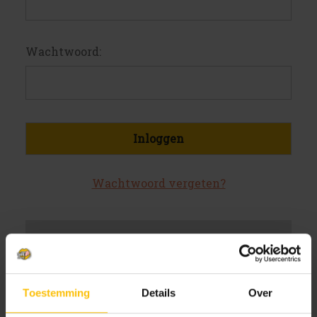
Wachtwoord:
Wachtwoord vergeten?
Nieuwe klant?
Maak een account aan bij ons
Toestemming
Details
Over
Sneller af te rekenen
Meerdere verzendadressen op