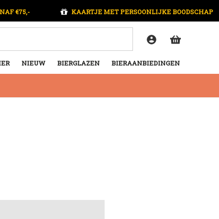
NAF €75,-
KAARTJE MET PERSOONLIJKE BOODSCHAP
IER
NIEUW
BIERGLAZEN
BIERAANBIEDINGEN