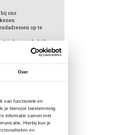
bij ons
rekenen
endadressen op te
chiedenis te bekijken
ingen te volgen
aan in jouw
Over
en
k van functionele en
ls je hiervoor toestemming
eze informatie samen met
unicatie. Hierbij kun je
ctionaliteiten en