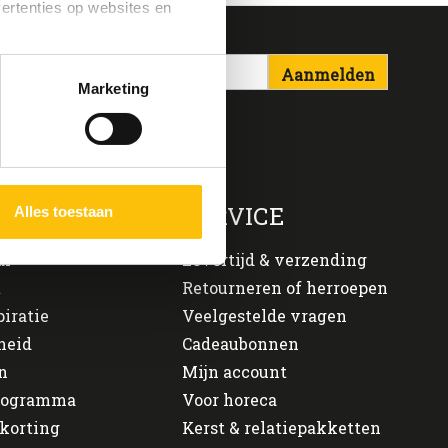
vertenties op websites en
Aanmelden
oestaan’ kun je specifieker
Marketing
ies en andere technieken
n via het
cookiebeleid
ONS
SERVICE
Alles toestaan
al
Levertijd & verzending
t
Retourneren of herroepen
piratie
Veelgestelde vragen
heid
Cadeaubonnen
n
Mijn account
programma
Voor horeca
korting
Kerst & relatiepakketten