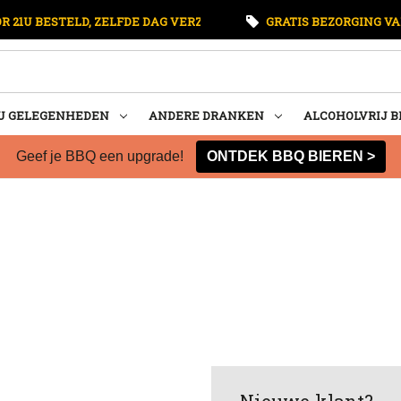
 21U BESTELD, ZELFDE DAG VERZONDEN
GRATIS BEZORGING VA
U GELEGENHEDEN
ANDERE DRANKEN
ALCOHOLVRIJ B
Geef je BBQ een upgrade!
ONTDEK BBQ BIEREN >