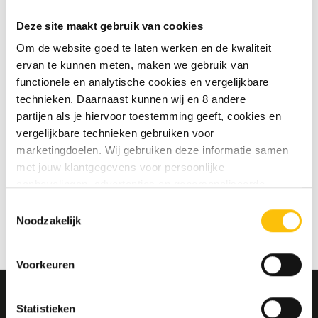
te slaan
Deze site maakt gebruik van cookies
Jouw bestelgeschiedenis te
bekijken
Om de website goed te laten werken en de kwaliteit
Nieuwe bestellingen te volgen
ervan te kunnen meten, maken we gebruik van
Artikelen opslaan in jouw
functionele en analytische cookies en vergelijkbare
verlanglijstje
technieken. Daarnaast kunnen wij en 8 andere
partijen als je hiervoor toestemming geeft, cookies en
vergelijkbare technieken gebruiken voor
Account aanmaken
marketingdoelen. Wij gebruiken deze informatie samen
met jouw klantgegevens voor persoonlijke
aanbevelingen, advertenties en gepersonaliseerde
communicatie. Hierbij kun je kiezen uit twee persoonlijke
Toestemmingsselectie
ervaringen: je eigen DTDD (gepersonaliseerde
Noodzakelijk
aanbevelingen, functionaliteiten en communicatie binnen
onze website) en persoonlijke advertenties buiten
Voorkeuren
dtdd.nl (relevante advertenties op websites en apps van
partners). Meer informatie vind je in ons
cookiebeleid
en
onze
privacy policy
.
Statistieken
MELD JE AAN VOOR ONZE NIEUWSBRIEF