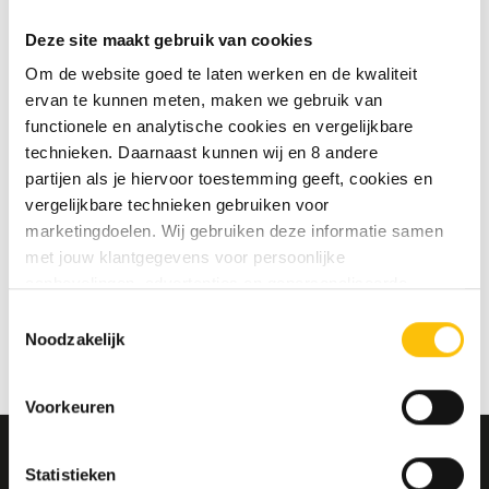
te slaan
Deze site maakt gebruik van cookies
Jouw bestelgeschiedenis te
bekijken
Om de website goed te laten werken en de kwaliteit
Nieuwe bestellingen te volgen
ervan te kunnen meten, maken we gebruik van
Artikelen opslaan in jouw
functionele en analytische cookies en vergelijkbare
verlanglijstje
technieken. Daarnaast kunnen wij en 8 andere
partijen als je hiervoor toestemming geeft, cookies en
vergelijkbare technieken gebruiken voor
Account aanmaken
marketingdoelen. Wij gebruiken deze informatie samen
met jouw klantgegevens voor persoonlijke
aanbevelingen, advertenties en gepersonaliseerde
communicatie. Hierbij kun je kiezen uit twee persoonlijke
Toestemmingsselectie
ervaringen: je eigen DTDD (gepersonaliseerde
Noodzakelijk
aanbevelingen, functionaliteiten en communicatie binnen
onze website) en persoonlijke advertenties buiten
Voorkeuren
dtdd.nl (relevante advertenties op websites en apps van
partners). Meer informatie vind je in ons
cookiebeleid
en
onze
privacy policy
.
Statistieken
MELD JE AAN VOOR ONZE NIEUWSBRIEF