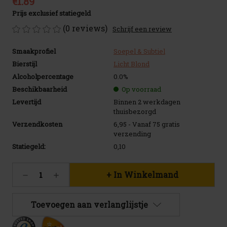
€1.89
Prijs exclusief statiegeld
(0 reviews)
Schrijf een review
Smaakprofiel
Soepel & Subtiel
Bierstijl
Licht Blond
Alcoholpercentage
0.0%
Beschikbaarheid
Op voorraad
Levertijd
Binnen 2 werkdagen
thuisbezorgd
Verzendkosten
6,95 - Vanaf 75 gratis
verzending
Statiegeld:
0,10
Huidige
Hoeveelheid
Hoeveelheid
voorraad:
verlagen
verhogen
1845
van
van
La
La
Toevoegen aan verlanglijstje
Trappe
Trappe
Epos
Epos
0.0%
0.0%