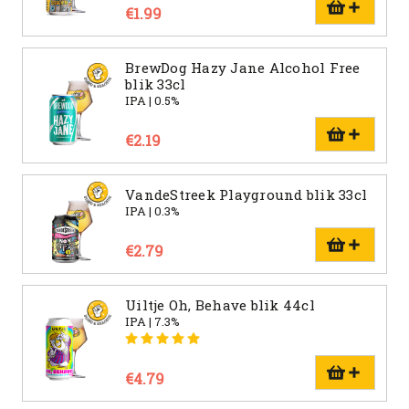
€1.99
BrewDog Hazy Jane Alcohol Free
blik 33cl
IPA | 0.5%
€2.19
VandeStreek Playground blik 33cl
IPA | 0.3%
€2.79
Uiltje Oh, Behave blik 44cl
IPA | 7.3%
€4.79