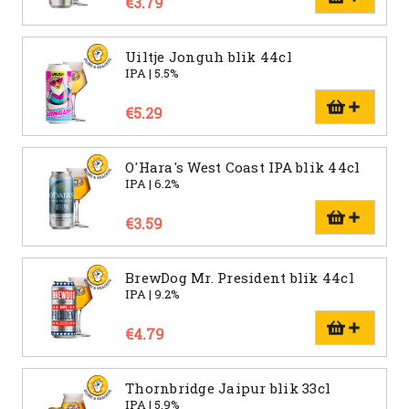
€3.79
Uiltje Jonguh blik 44cl
IPA | 5.5%
€5.29
O'Hara's West Coast IPA blik 44cl
IPA | 6.2%
€3.59
BrewDog Mr. President blik 44cl
IPA | 9.2%
€4.79
Thornbridge Jaipur blik 33cl
IPA | 5.9%