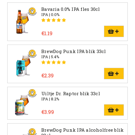
Bavaria 0.0% IPA fles 30cl
IPA | 0.0%
€1.19
BrewDog Punk IPA blik 33cl
IPA | 5.4%
€2.39
Uiltje Dr. Raptor blik 33cl
IPA | 8.2%
€3.99
BrewDog Punk IPA alcoholfree blik