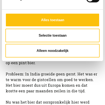
specifieker aangeven wat je accepteert. Kies je voor
‘Alleen noodzakelijk’, dan gebruiken we alleen cookies en
Wat heeft de India Pale Ale met
andere technieken voor functionele en analytische
Alles toestaan
doelen. Je kunt je keuze achteraf altijd aanpassen of
India te maken?
intrekken via het
cookiebeleid
(onderaan de website
altijd te vinden).
In de 18e eeuw was Engeland een machtige natie
Selectie toestaan
met soldaten overal in de wereld om de koloniën
te beschermen. Hoe krijg je soldaten zover om
Alleen noodzakelijk
helemaal naar India te vertrekken? Door in hun
contract te zetten dat zij wekelijks recht hadden
op een pint bier.
Probleem: In India groeide geen gerst. Het was er
te warm voor de gistcellen om goed te werken.
Het bier moest dus uit Europa komen en dat
kostte een paar maanden zeilen in die tijd.
Nu was het bier dat oorspronkelijk hier werd