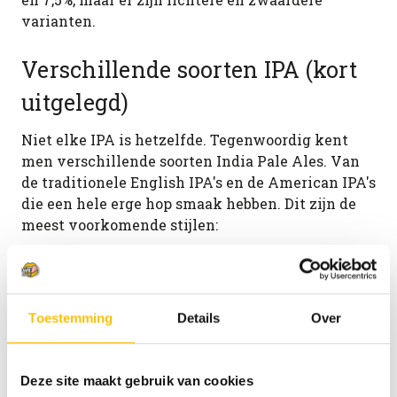
varianten.
Verschillende soorten IPA (kort
uitgelegd)
Niet elke IPA is hetzelfde. Tegenwoordig kent
men verschillende soorten India Pale Ales. Van
de traditionele English IPA's en de American IPA's
die een hele erge hop smaak hebben. Dit zijn de
meest voorkomende stijlen:
American / West Coast IPA
Helder, uitgesproken hoppig en bitter. Citrus en
Toestemming
Details
Over
dennen staan centraal. Klassiek en strak. Probeer
de
Westcoast IPA van O'hara's
eens.
Deze site maakt gebruik van cookies