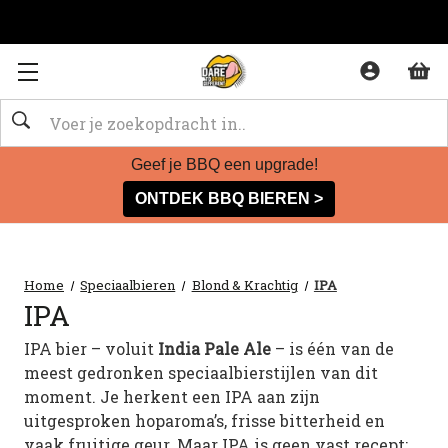
Zoeken
Geef je BBQ een upgrade!
ONTDEK BBQ BIEREN >
Home
Speciaalbieren
Blond & Krachtig
IPA
IPA
IPA bier – voluit
India Pale Ale
– is één van de
meest gedronken speciaalbierstijlen van dit
moment. Je herkent een IPA aan zijn
uitgesproken hoparoma’s, frisse bitterheid en
vaak fruitige geur. Maar IPA is geen vast recept: