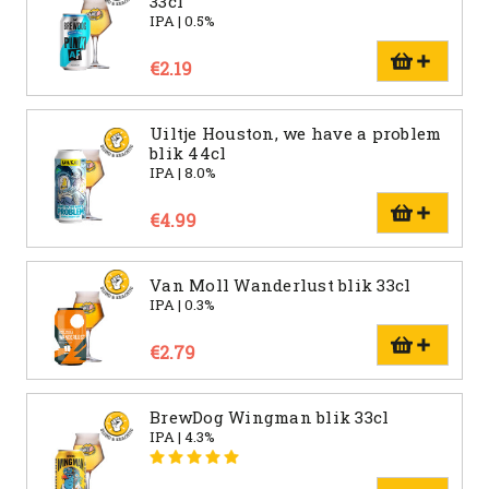
33cl
IPA | 0.5%
€2.19
Uiltje Houston, we have a problem
blik 44cl
IPA | 8.0%
€4.99
Van Moll Wanderlust blik 33cl
IPA | 0.3%
€2.79
BrewDog Wingman blik 33cl
IPA | 4.3%