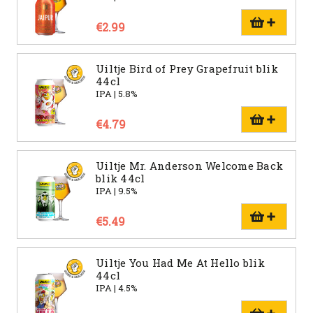
€2.99
Uiltje Bird of Prey Grapefruit blik
44cl
IPA | 5.8%
€4.79
Uiltje Mr. Anderson Welcome Back
blik 44cl
IPA | 9.5%
€5.49
Uiltje You Had Me At Hello blik
44cl
IPA | 4.5%