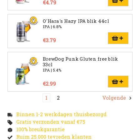
€4.79
O'Hara's Hazy IPA blik 44cl
IPA | 6.8%
€3.79
BrewDog Punk Gluten free blik
33cl
IPA | 5.4%
€2.99
1
2
Volgende
Binnen 1-2 werkdagen thuisbezorgd
Gratis verzonden vanaf €75
100% breukgarantie
Ruim 25.000 tevreden klanten