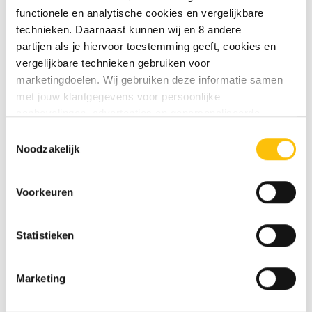
rijk, gelaagd karakter. Door de combinatie van
functionele en analytische cookies en vergelijkbare
vier granen; gerst, tarwe, haver en rogge, ontstaat
technieken. Daarnaast kunnen wij en 8 andere
een diepe en complexe smaakervaring. Deze
partijen als je hiervoor toestemming geeft, cookies en
editie eert een van de beste La Trappe bieren door
vergelijkbare technieken gebruiken voor
traditie en vernieuwing te verenigen. Een
marketingdoelen. Wij gebruiken deze informatie samen
uitstekende keuze voor liefhebbers van
met jouw klantgegevens voor persoonlijke
karaktervolle Blond bieren.
Te bestellen per 2
aanbevelingen, advertenties en gepersonaliseerde
stuks.
communicatie. Hierbij kun je kiezen uit twee persoonlijke
Toestemmingsselectie
ervaringen: je eigen DTDD (gepersonaliseerde
Noodzakelijk
Durf jij dit bier aan? Een uitgesproken Blond
aanbevelingen, functionaliteiten en communicatie binnen
bier met een gelaagd karakter en een verfijnde
onze website) en persoonlijke advertenties buiten
bitterheid
Voorkeuren
dtdd.nl (relevante advertenties op websites en apps van
Waanzinnig lekker bij: Lichte visgerechten,
partners). Meer informatie vind je in ons
cookiebeleid
en
kalfsfilet, gevogelte, jonge zachte kazen,
onze
privacy policy
.
Statistieken
poffertjes, cake
De grootste smaakexplosie op: 8-10 graden
Vind je deze twee persoonlijke ervaringen goed, kies dan
Celsius
Marketing
voor ‘Alles toestaan’. Via ‘Selectie toestaan’ kun je
specifieker aangeven wat je accepteert. Kies je voor