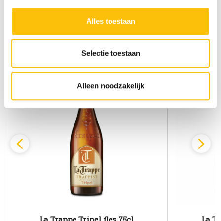
‘Alleen noodzakelijk’, dan gebruiken we alleen cookies en
ANDERE BEKEKEN OOK
andere technieken voor functionele en analytische
Alles toestaan
Misschien is dit ook wat voor jou
doelen. Je kunt je keuze achteraf altijd aanpassen of
intrekken via het
cookiebeleid
(onderaan de website
altijd te vinden).
Selectie toestaan
Alleen noodzakelijk
La Trappe Tripel fles 75cl
La Tr