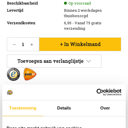
Beschikbaarheid
Op voorraad
Levertijd
Binnen 2 werkdagen
thuisbezorgd
Verzendkosten
6,95 - Vanaf 75 gratis
verzending
Huidige
Hoeveelheid
Hoeveelheid
voorraad:
verlagen
verhogen
66
van
van
La
La
Toevoegen aan verlanglijstje
Trappe
Trappe
bierglas
bierglas
30cl
30cl
Beschrijving
Toestemming
Details
Over
Specificaties