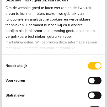
La Trappe bierglas 30cl
Deze site maakt gebruik van cookies
Om de website goed te laten werken en de kwaliteit
Geniet van een La Trappe Puur of La Trappe Witte
ervan te kunnen meten, maken we gebruik van
Trappist in het bijpassende glas.
functionele en analytische cookies en vergelijkbare
technieken. Daarnaast kunnen wij en 8 andere
partijen als je hiervoor toestemming geeft, cookies en
ANDERE BEKEKEN OOK
vergelijkbare technieken gebruiken voor
Misschien is dit ook wat voor jou
marketingdoelen. Wij gebruiken deze informatie samen
met jouw klantgegevens voor persoonlijke
aanbevelingen, advertenties en gepersonaliseerde
communicatie. Hierbij kun je kiezen uit twee persoonlijke
Toestemmingsselectie
ervaringen: je eigen DTDD (gepersonaliseerde
Noodzakelijk
aanbevelingen, functionaliteiten en communicatie binnen
onze website) en persoonlijke advertenties buiten
Voorkeuren
dtdd.nl (relevante advertenties op websites en apps van
partners). Meer informatie vind je in ons
cookiebeleid
en
onze
privacy policy
.
Statistieken
Vind je deze twee persoonlijke ervaringen goed, kies dan